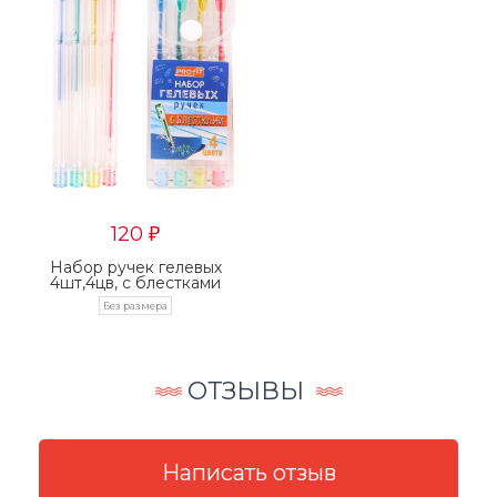
120
₽
Набор ручек гелевых
4шт,4цв, с блестками
(НР-9915) в...
Без размера
ОТЗЫВЫ