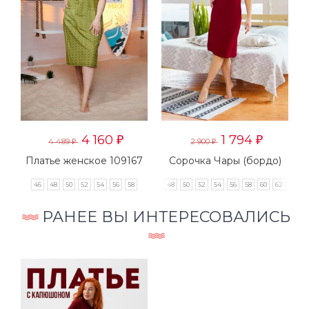
4 160
1 794
₽
₽
4 489
2 900
₽
₽
е
Платье женское 109167
Сорочка Чары (бордо)
46
48
50
52
54
56
58
48
50
52
54
56
58
60
62
РАНЕЕ ВЫ ИНТЕРЕСОВАЛИСЬ