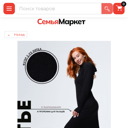
0
← Назад