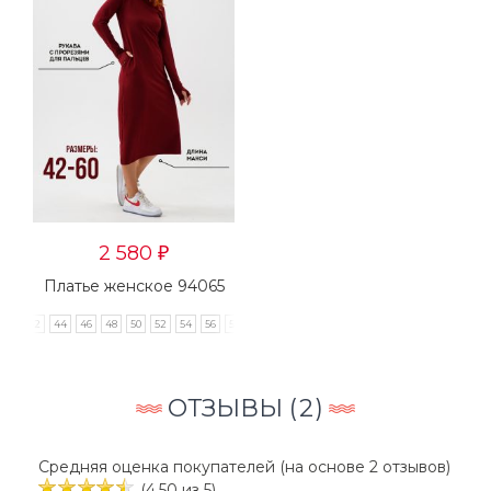
2 580
₽
Платье женское 94065
42
44
46
48
50
52
54
56
58
ОТЗЫВЫ (
2
)
Средняя оценка покупателей (на основе 2 отзывов)
(4.50 из 5)