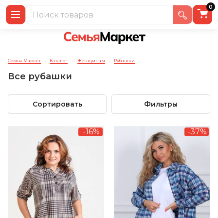
0
Семья-Маркет
Каталог
Женщинам
Рубашки
→
→
→
→
Все рубашки
Сортировать
Фильтры
-16%
-37%