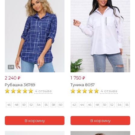
2 240
1 750
₽
₽
Рубашка 36769
Туника 8057
4 отзыва
4 отзыва
46
48
50
52
54
56
58
60
42
44
46
48
50
52
54
56