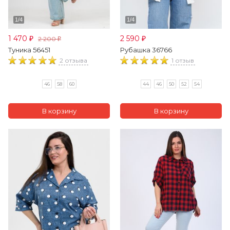
1 470
2 590
2 200
₽
₽
₽
Туника 56451
Рубашка 36766
2 отзыва
1 отзыв
46
58
60
44
46
50
52
54