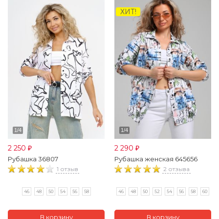
ХИТ!
2 250
2 290
₽
₽
Рубашка 36807
Рубашка женская 645656
1 отзыв
2 отзыва
46
48
50
54
56
58
46
48
50
52
54
56
58
60