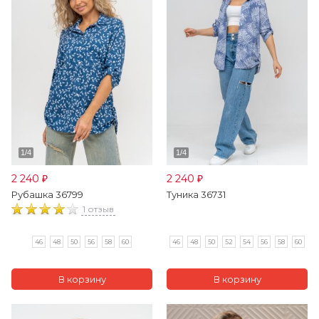
2 240
2 240
₽
₽
Рубашка 36799
Туника 36731
1 отзыв
46
48
50
56
58
60
46
48
50
52
54
56
58
60