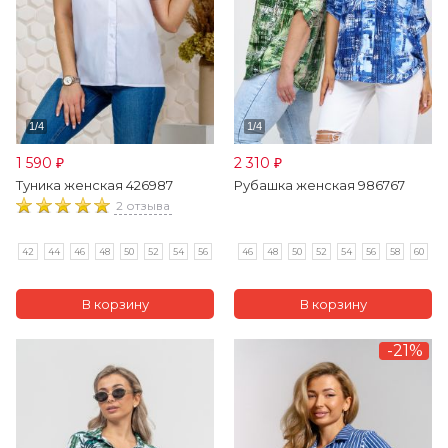
1 590
2 310
₽
₽
Туника женская 426987
Рубашка женская 986767
2 отзыва
42
44
46
48
50
52
54
56
46
48
50
52
54
56
58
60
-21%