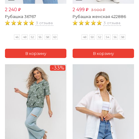
2 240
2 499
3 900
₽
₽
₽
Рубашка 36767
Рубашка женская 422886
3 отзыва
3 отзыва
46
48
52
56
58
60
48
50
52
54
56
58
-33%