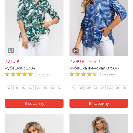
2 310
2 290
2 900
₽
₽
₽
Рубашка 36904
Рубашка женская 875677
3 отзыва
3 отзыва
46
48
50
52
54
56
58
60
46
48
50
52
54
56
58
60