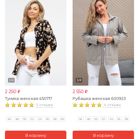
2 250
2 550
₽
₽
Туника женская 450717
Рубашка женская 630923
3 отзыва
4 отзыва
46
48
50
52
54
56
58
60
46
48
50
52
54
56
58