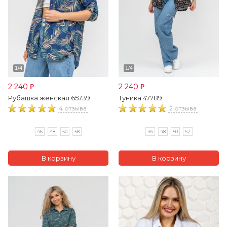
2 240
2 240
₽
₽
Рубашка женская 65739
Туника 47789
4 отзыва
2 отзыва
46
48
50
58
46
48
50
52