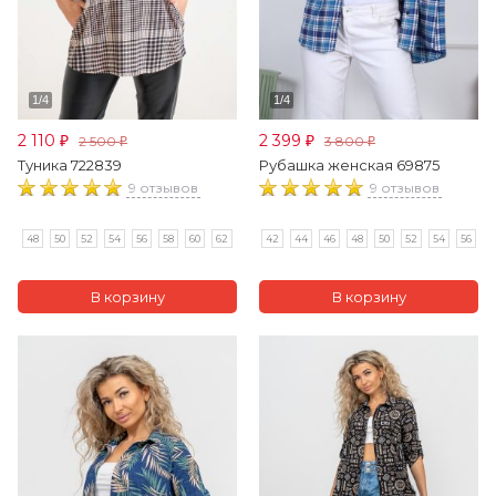
2 110
2 399
2 500
3 800
₽
₽
₽
₽
Туника 722839
Рубашка женская 69875
9 отзывов
9 отзывов
48
50
52
54
56
58
60
62
42
44
46
48
50
52
54
56