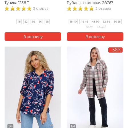
Туника 1238 Т
Рубашка женская 28767
3 отзыва
2 отзыва
48
52
54
56
58
38-40
44-46
48-50
52-54
56-58
60-62
42-44
-36%