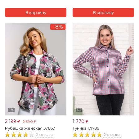
-8%
2 199
1 770
2 390
₽
₽
₽
Рубашка женская 57667
Туника 171709
2 отзыва
2 отзыва