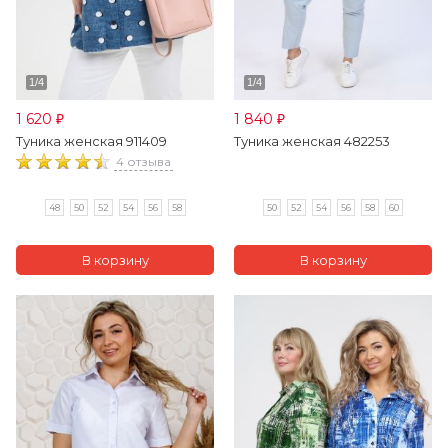
1 620
1 840
₽
₽
Туника женская 911409
Туника женская 482253
4 отзыва
48
50
52
54
56
58
50
52
54
56
58
60