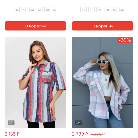
46
48
52
56
58
60
42
44
46
48
50
52
-35%
2 158
2 799
4 300
₽
₽
₽