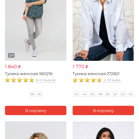
1 840
1 770
₽
₽
Туника женская 560216
Туника женская 272821
6 отзывов
2 отзыва
58
60
42
44
46
48
50
52
54
56