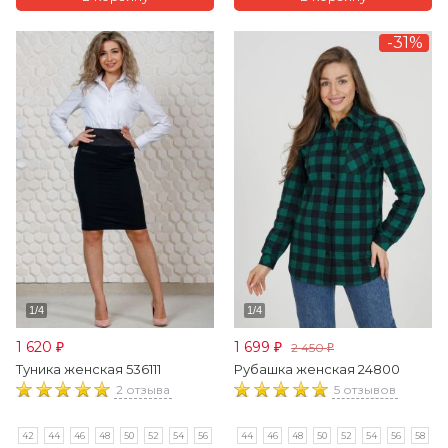
-31%
1 620
1 699
2 450
₽
₽
₽
Туника женская 536111
Рубашка женская 24800
2 отзыва
5 отзывов
42
44
46
48
50
52
54
56
44
46
48
50
52
54
56
58