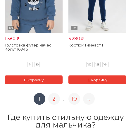
1 580
6 280
₽
₽
Толстовка футер начёс
Костюм Гимнаст 1
Кольт 10946
74
80
152
158
164
1
2
10
→
...
Где купить стильную одежду
для мальчика?