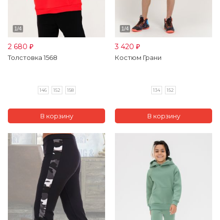
2 680
3 420
₽
₽
Толстовка 1568
Костюм Грани
146
152
158
134
152