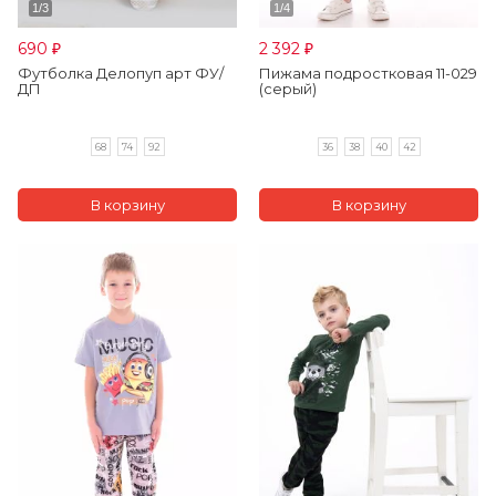
690
2 392
₽
₽
Футболка Делопуп арт ФУ/
Пижама подростковая 11-029
ДП
(серый)
68
74
92
36
38
40
42