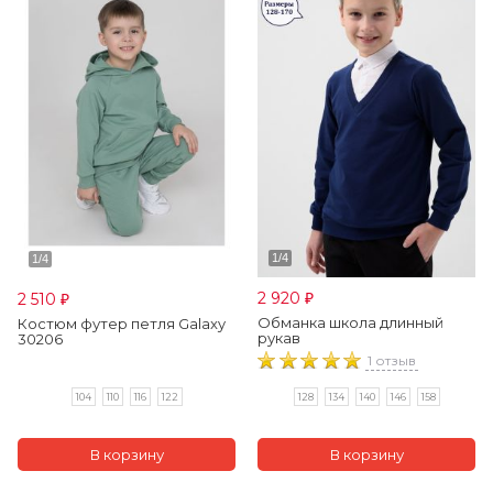
2 920
2 510
₽
₽
Обманка школа длинный
Костюм футер петля Galaxy
рукав
30206
1 отзыв
104
110
116
122
128
134
140
146
158