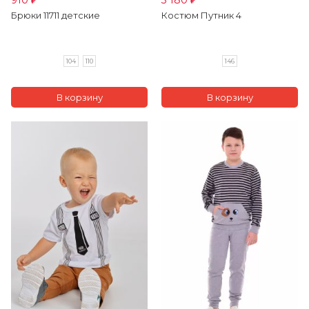
910
3 180
₽
₽
Брюки 11711 детские
Костюм Путник 4
104
110
146