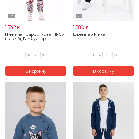
1 742
1 280
₽
₽
Пижама подростковая 11-031
Джемпер Миха
(серый), Гамбургер
36
38
40
28
32
34
36