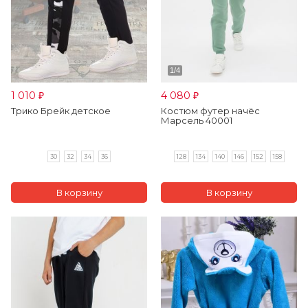
1 010
4 080
₽
₽
Трико Брейк детское
Костюм футер начёс
Марсель 40001
30
32
34
36
128
134
140
146
152
158