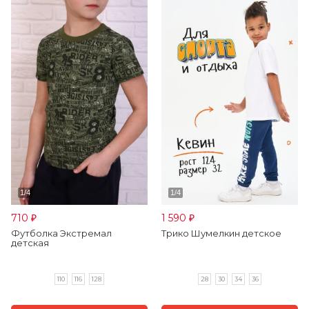
710
1 590
₽
₽
Футболка Экстремал
Трико Шумелкин детское
детская
110
116
128
28
30
34
36