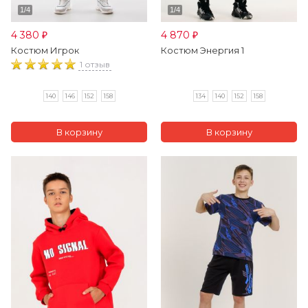
4 380
4 870
₽
₽
Костюм Игрок
Костюм Энергия 1
1 отзыв
140
146
152
158
134
140
152
158