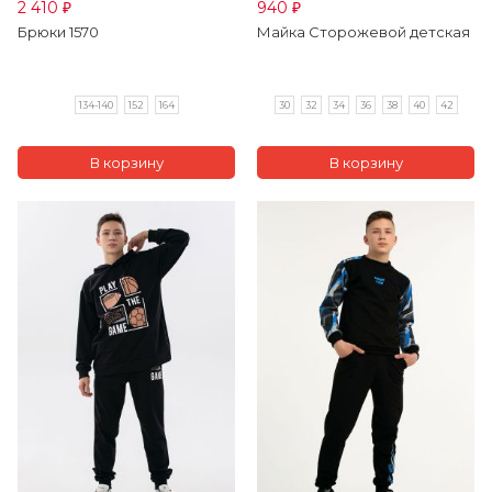
2 410
940
₽
₽
Брюки 1570
Майка Сторожевой детская
134-140
152
164
30
32
34
36
38
40
42