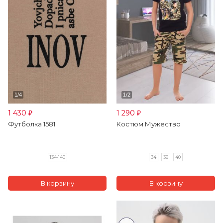
1 430
1 290
₽
₽
Футболка 1581
Костюм Мужество
134-140
34
38
40