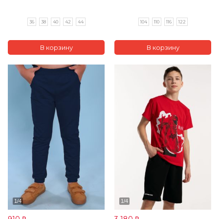
36
38
40
42
44
104
110
116
122