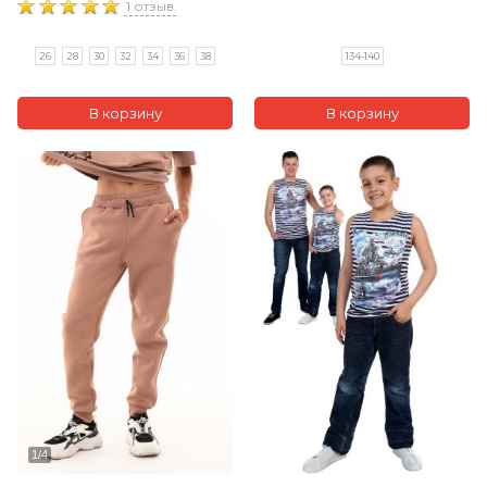
1 отзыв
26
28
30
32
34
36
38
134-140