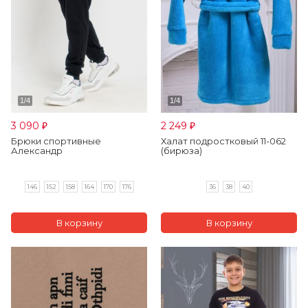
3 090
2 249
₽
₽
Брюки спортивные
Халат подростковый 11-062
Александр
(бирюза)
146
152
158
164
170
176
36
38
40