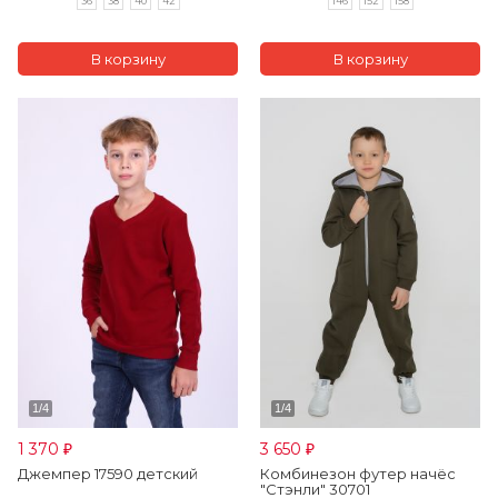
36
38
40
42
146
152
158
1 370
3 650
₽
₽
Джемпер 17590 детский
Комбинезон футер начёс
"Стэнли" 30701