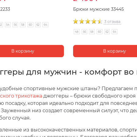
2233
Брюки мужские 33445
3 отзыва
52
54
56
58
60
62
64
48
56
58
60
62
64
ггеры для мужчин - комфорт во 
удобные спортивные мужские штаны? Предлагаем п
ского трикотажа
джоггеры – брюки свободного кроя
ю посадку, которая идеально подходит для повседне
. Зауженный низ создает современный силуэт, что д
бого случая.
вленные из высококачественных материалов, спор