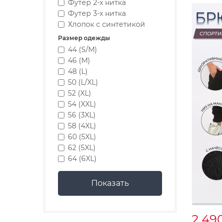
Футер 2-х нитка
Футер 3-х нитка
Хлопок с синтетикой
Размер одежды
44 (S/M)
46 (M)
48 (L)
50 (L/XL)
52 (XL)
54 (XXL)
56 (3XL)
58 (4XL)
60 (5XL)
62 (5XL)
64 (6XL)
2 49