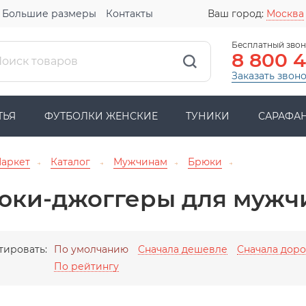
Большие размеры
Контакты
Ваш город:
Москва
Бесплатный звон
8 800 
Заказать звон
ТЬЯ
ФУТБОЛКИ ЖЕНСКИЕ
ТУНИКИ
САРАФА
Маркет
Каталог
Мужчинам
Брюки
→
→
→
→
юки-джоггеры для мужч
тировать:
По умолчанию
Сначала дешевле
Сначала дор
По рейтингу