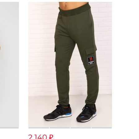
2 140
₽