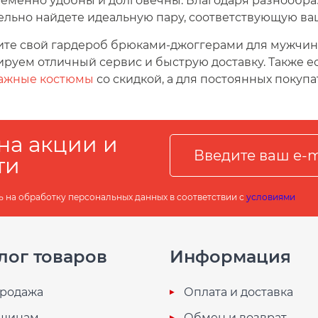
еменно удобны и долговечны. Благодаря разнообраз
ельно найдете идеальную пару, соответствующую ва
те свой гардероб брюками-джоггерами для мужчин п
ируем отличный сервис и быструю доставку. Также 
ажные костюмы
со скидкой, а для постоянных покуп
на акции и
ти
ь на обработку персональных данных в соответствии с
условиями
лог товаров
Информация
родажа
Оплата и доставка
щинам
Обмен и возврат