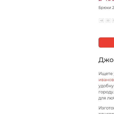
Брюки 2
48
50
Джо
Ищете 
иванов
удобну
городу
для лю
Изгото