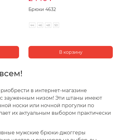
Брюки 4632
44
46
48
50
всем!
риобрести в интернет-магазине
 с зауженным низом! Эти штаны имеют
вной носки или ночной прогулки по
елает их актуальным выбором практически
тивные мужские брюки-джоггеры