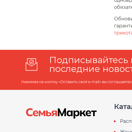
одновр
обязат
Обнови
гарант
трикот
Подписывайтесь 
последние новос
Нажимая на кнопку «Оставить свой e-mail» вы соглашаетес
Ката
Расп
Жен