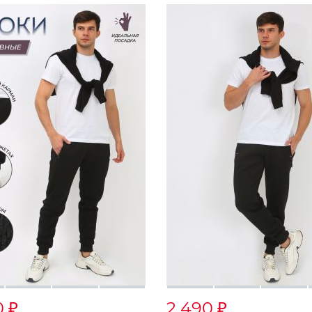
0
2 490
₽
₽