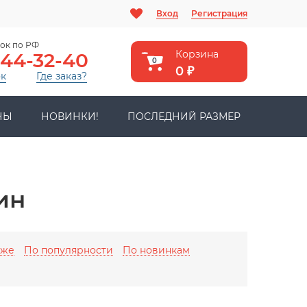
Вход
Регистрация
ок по РФ
Корзина
444-32-40
0
0
₽
ок
Где заказ?
НЫ
НОВИНКИ!
ПОСЛЕДНИЙ РАЗМЕР
ин
оже
По популярности
По новинкам