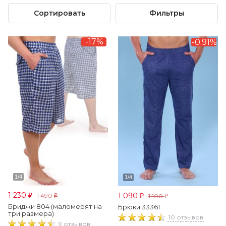
Сортировать
Фильтры
-17%
-0.91%
1 230
1 090
1 490
1 100
₽
₽
₽
₽
Бриджи 804 (маломерят на
Брюки 33361
три размера)
10 отзывов
9 отзывов