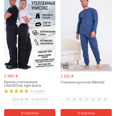
2 980
2 330
₽
₽
Брюки утепленные
Пижама мужская 884492
UNIVERSAL light black
4 отзыва
46
48
50
54
56
58
60
60-62, 182-188
44-46, 170-176
56-58, 170-176
56-58, 182-188
60-62, 170-176
48-50, 182-188
52-54, 170-176
48-50, 170-176