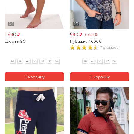
1 990
990
1 900
₽
₽
₽
Шорты 901
Рубашка 46006
7 отзывов
44
46
48
50
58
60
62
46
48
50
52
58