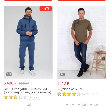
52-54, 182-188
44-46, 182-188
-4%
40-42, 158-164
40-42, 170-176
5 490
1 140
5 700
₽
₽
₽
Костюм мужской 2024 КМ
Футболка 55130
(маломерит на дваразмера)
5 отзывов
1 отзыв
50
58
60
62
66
68
48