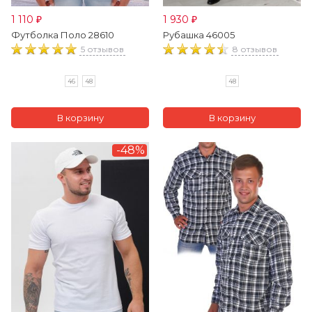
1 110
1 930
₽
₽
Футболка Поло 28610
Рубашка 46005
5 отзывов
8 отзывов
46
48
48
-48%