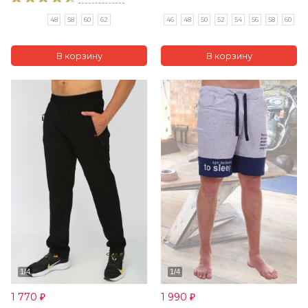
46
48
50
52
54
56
58
60
48
58
60
62
1 770
1 990
₽
₽