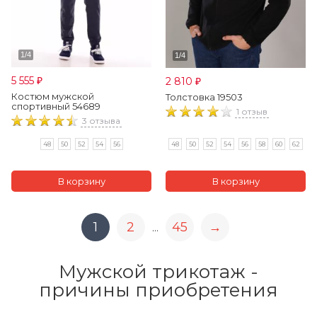
5 555
2 810
₽
₽
Костюм мужской
Толстовка 19503
спортивный 54689
1 отзыв
3 отзыва
48
50
52
54
56
58
60
62
48
50
52
54
56
1
2
45
→
...
Мужской трикотаж -
причины приобретения