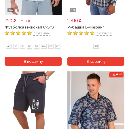
720
2 410
1 390
₽
₽
₽
Футболка мужская 67549
Рубашка Бумеранг
3 отзыва
3 отзыва
48
56
58
60
62
64
66
68
48
70
72
-48%