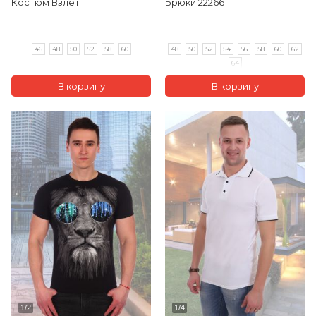
Костюм Взлет
Брюки 22266
46
48
50
52
58
60
48
50
52
54
56
58
60
62
64