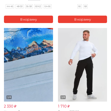
66
68
44-46
48-50
56-58
60-62
64-66
2 330
1 710
₽
₽