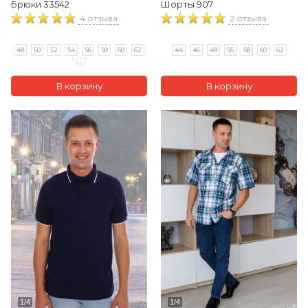
Брюки 33542
Шорты 907
4 отзыва
2 отзыва
48
50
52
54
56
58
60
62
44
46
48
56
58
60
62
64