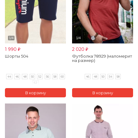
1 990
2 020
₽
₽
Шорты 504
Футболка 78929 (маломерит
на размер)
44
46
48
50
52
56
58
60
46
48
50
54
58
62