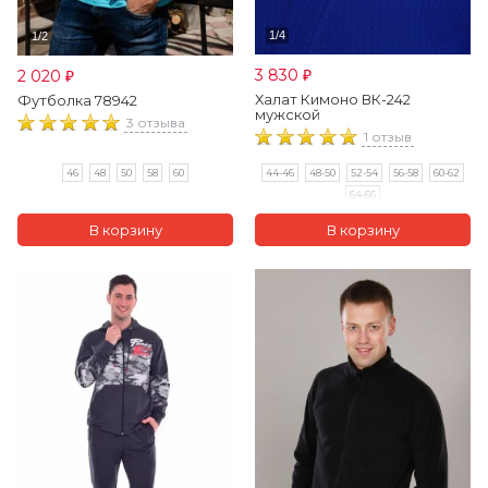
3 830
2 020
₽
₽
Халат Кимоно ВК-242
Футболка 78942
мужской
3 отзыва
1 отзыв
46
48
50
58
60
44-46
48-50
52-54
56-58
60-62
64-66