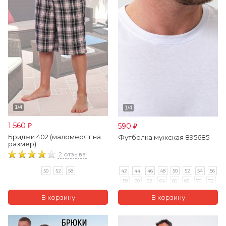
1 560
590
₽
₽
Бриджи 402 (маломерят на
Футболка мужская 895685
размер)
2 отзыва
42
44
46
48
50
52
54
56
50
52
58
58
60
62
64
66
68
70
72