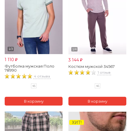
1 110
3 144
₽
₽
Футболка мужская Поло
Костюм мужской 34567
78990
1 отзыв
4 отзыва
46
46
ХИТ!