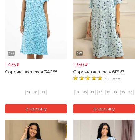
1 425
1 350
₽
₽
Сорочка женская 174065
Сорочка женская 611967
2 отзыва
48
50
52
48
50
52
54
56
58
60
62