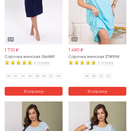
1 710
1 490
₽
₽
Сорочка женская 364881
Сорочка женская 378998
2 отзыва
3 отзыва
50
52
54
56
58
60
62
64
48
50
52
62