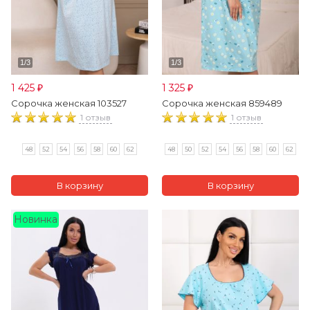
1 425
1 325
₽
₽
Сорочка женская 103527
Сорочка женская 859489
1 отзыв
1 отзыв
48
52
54
56
58
60
62
48
50
52
54
56
58
60
62
Новинка