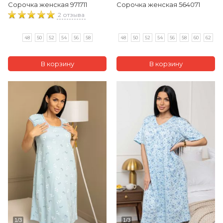
Сорочка женская 971711
Сорочка женская 564071
2 отзыва
48
50
52
54
56
58
48
50
52
54
56
58
60
62