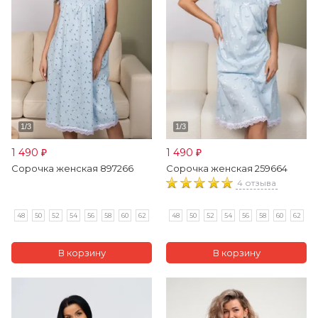
1 490
1 490
₽
₽
Сорочка женская 897266
Сорочка женская 259664
4 отзыва
48
50
52
54
56
58
60
62
48
50
52
54
56
58
60
62