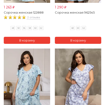
1 263
1 290
₽
₽
Сорочка женская 122888
Сорочка женская 962545
2 отзыва
48
50
56
58
60
62
48
60
62