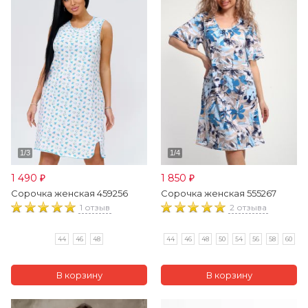
1 490
1 850
₽
₽
Сорочка женская 459256
Сорочка женская 555267
1 отзыв
2 отзыва
44
46
48
44
46
48
50
54
56
58
60