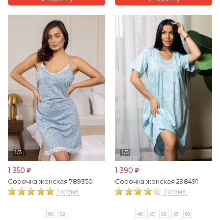
1 350
1 390
₽
₽
Сорочка женская 789350
Сорочка женская 298491
1 отзыв
1 отзыв
60
62
48
50
52
58
60