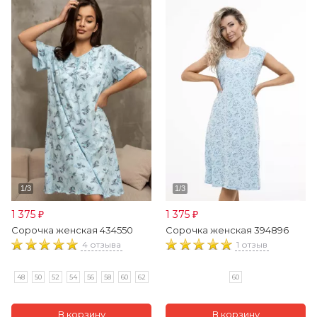
1 375
1 375
₽
₽
Сорочка женская 434550
Сорочка женская 394896
4 отзыва
1 отзыв
48
50
52
54
56
58
60
62
60