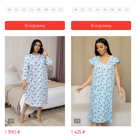
48
50
52
54
56
58
60
62
48
50
52
54
56
58
60
62
1 990
1 425
₽
₽