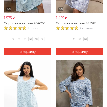
1 575
1 425
₽
₽
Сорочка женская 764090
Сорочка женская 993781
1 отзыв
2 отзыва
52
54
56
58
60
62
48
50
60