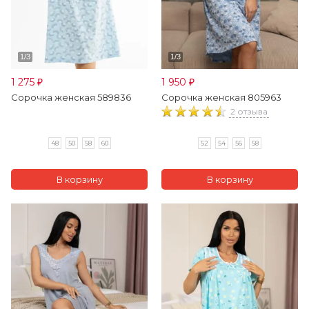
1 275
1 950
₽
₽
Сорочка женская 589836
Сорочка женская 805963
2 отзыва
48
50
58
60
52
54
56
58