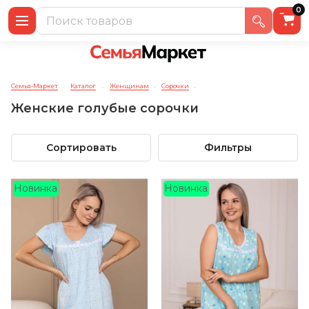
0
Семья-Маркет
Каталог
Женщинам
Сорочки
→
→
→
→
Женские голубые сорочки
Сортировать
Фильтры
Новинка
Новинка