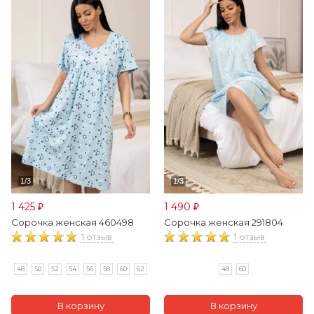
1 425
1 490
₽
₽
Сорочка женская 460498
Сорочка женская 291804
1 отзыв
1 отзыв
48
50
52
54
56
58
60
62
48
60