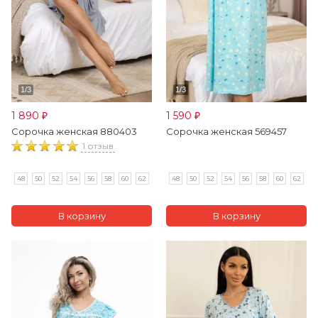
1 890
1 590
₽
₽
Сорочка женская 880403
Сорочка женская 569457
1 отзыв
48
50
52
54
56
58
60
62
48
50
52
54
56
58
60
62