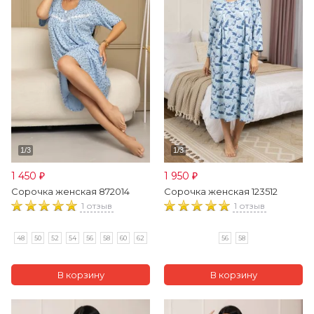
1 450
1 950
₽
₽
Сорочка женская 872014
Сорочка женская 123512
1 отзыв
1 отзыв
48
50
52
54
56
58
60
62
56
58