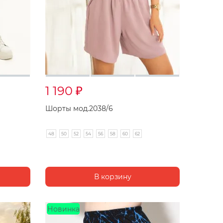
1 190
₽
Шорты мод.2038/6
48
50
52
54
56
58
60
62
Новинка