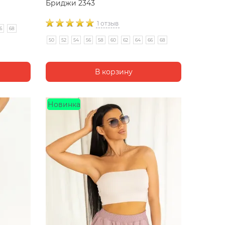
Бриджи 2343
1 отзыв
6
68
50
52
54
56
58
60
62
64
66
68
Новинка