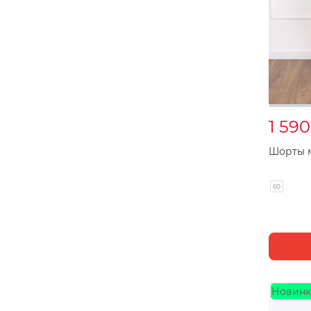
1 59
Шорты м
60
Новинк