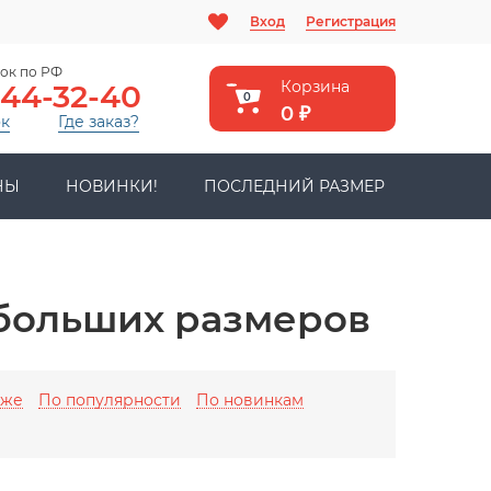
Вход
Регистрация
ок по РФ
Корзина
444-32-40
0
0
₽
ок
Где заказ?
НЫ
НОВИНКИ!
ПОСЛЕДНИЙ РАЗМЕР
больших размеров
оже
По популярности
По новинкам