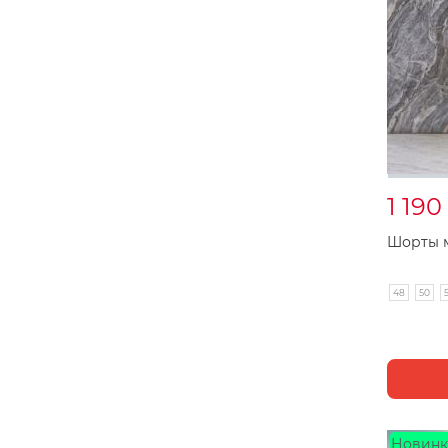
1 190
Шорты м
48
50
Новинк