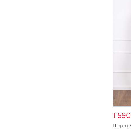
1 59
Шорты м