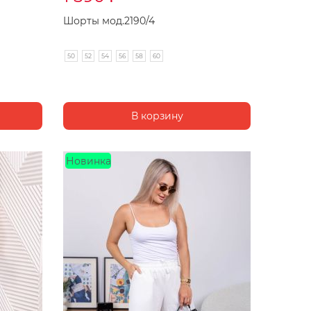
Шорты мод.2190/4
50
52
54
56
58
60
Новинка