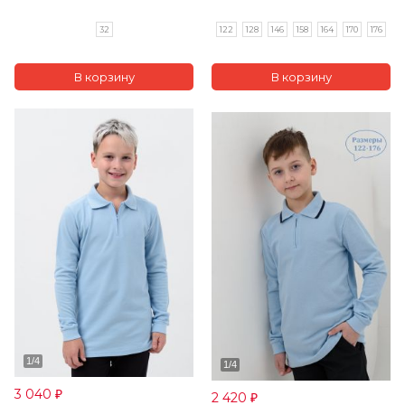
32
122
128
146
158
164
170
176
3 040
2 420
₽
₽