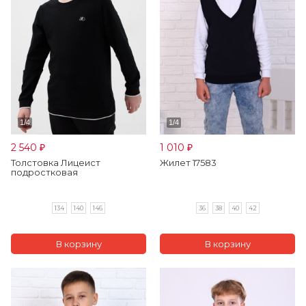
2 540
1 010
₽
₽
Толстовка Лицеист
Жилет 17583
подростковая
134
140
146
36
38
40
42