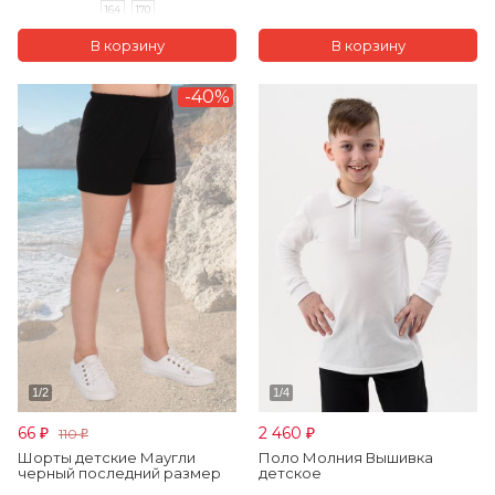
164
170
-40%
66
2 460
110
₽
₽
₽
Шорты детские Маугли
Поло Молния Вышивка
черный последний размер
детское