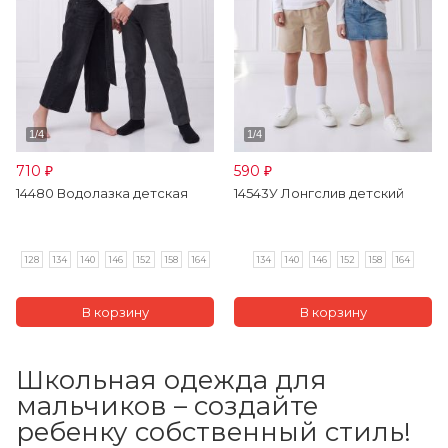
710
590
₽
₽
14480 Водолазка детская
14543У Лонгслив детский
128
134
140
146
152
158
164
134
140
146
152
158
164
Школьная одежда для
мальчиков – создайте
ребенку собственный стиль!