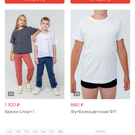
1 920
880
₽
₽
Брюки Спорт 1
Футболка детская ФП
122
128
134
140
146
152
158
128-134