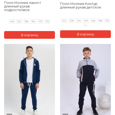
Поло Молния лакост
Поло Молния Контур
длинный рукав
длинный рукав детское
подростковое
122
128
134
140
146
158
170
146
152
158
164
170
176
176