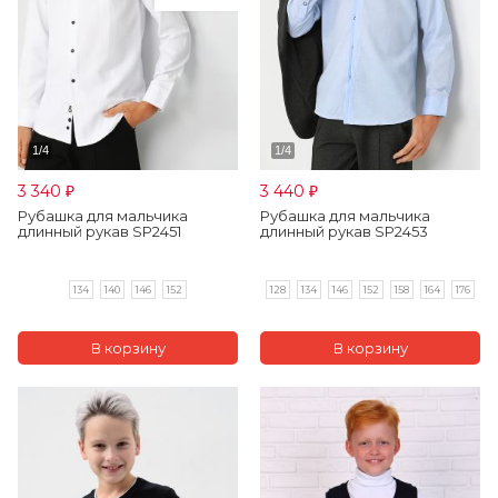
3 340
3 440
₽
₽
Рубашка для мальчика
Рубашка для мальчика
длинный рукав SP2451
длинный рукав SP2453
134
140
146
152
128
134
146
152
158
164
176