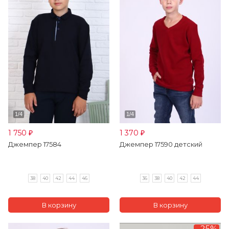
1 750
1 370
₽
₽
Джемпер 17584
Джемпер 17590 детский
38
40
42
44
46
36
38
40
42
44
-25%