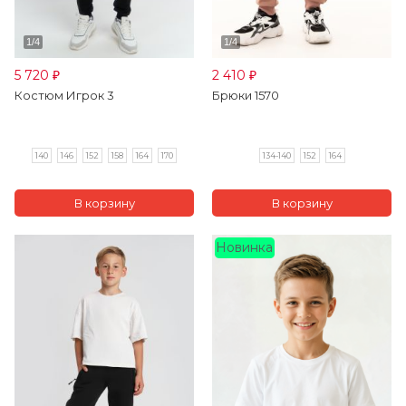
5 720
2 410
₽
₽
Костюм Игрок 3
Брюки 1570
140
146
152
158
164
170
134-140
152
164
Новинка