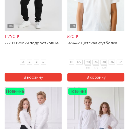
1 770
520
₽
₽
22299 Брюки подростковые
14544У Детская футболка
34
36
38
40
110
122
128
134
140
146
152
158
164
170
Новинка
Новинка