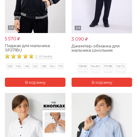
5 570
3 090
₽
₽
Пиджак для мальчика
Джемпер-обманка для
SP271BU
мальчика Школьник
2 отзыва
158-80
164-84
170-88
146-72
128
140
146
152
158
164
170
152-76
134-64
140-68
122-56
128-60