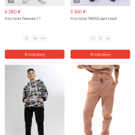
6 280
3 360
₽
₽
Костюм Гимнаст 1
Костюм 78502 детский
152
158
164
34
36
46