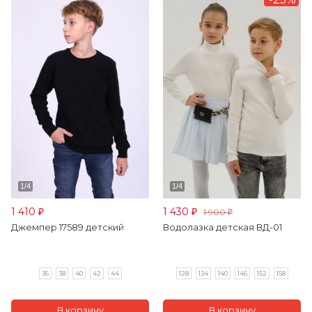
1 410
1 430
1 900
₽
₽
₽
Джемпер 17589 детский
Водолазка детская ВД-01
36
38
40
42
44
128
134
140
146
152
158