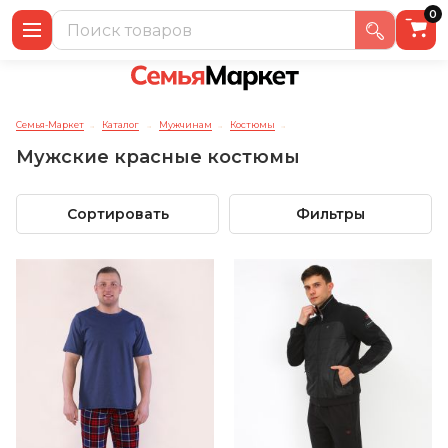
0
Семья-Маркет
Каталог
Мужчинам
Костюмы
→
→
→
→
Мужские красные костюмы
Сортировать
Фильтры