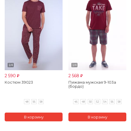
2 590
2 568
₽
₽
Костюм 39023
Пижама мужская 9-103а
(бордо)
48
56
58
46
48
50
52
54
56
58