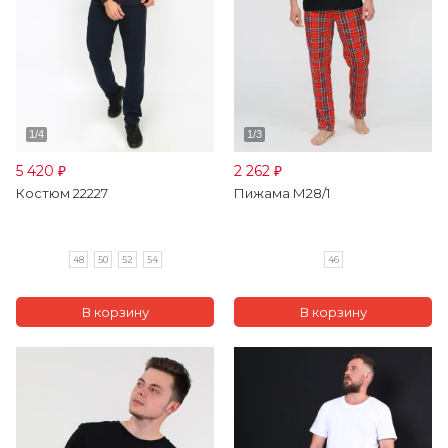
5 420
2 262
₽
₽
Костюм 22227
Пижама М28/1
48
50
52
54
46