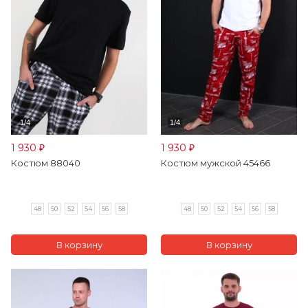
1 930
1 930
₽
₽
Костюм 88040
Костюм мужской 45466
48
50
52
54
56
58
48
50
52
54
56
58