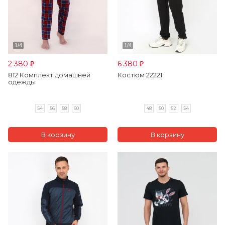
2 380
6 380
₽
₽
812 Комплект домашней
Костюм 22221
одежды
54
56
58
60
48
50
52
54