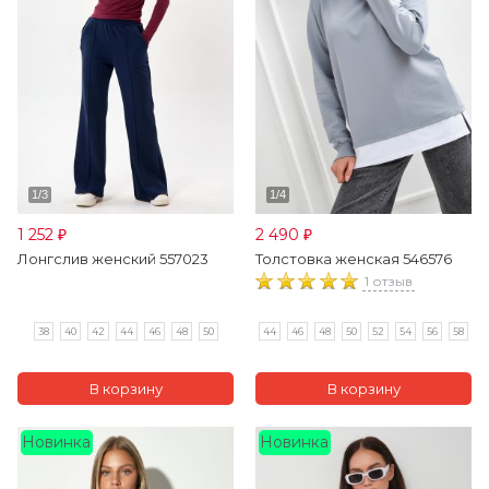
1 252
2 490
₽
₽
Лонгслив женский 557023
Толстовка женская 546576
1 отзыв
38
40
42
44
46
48
50
44
46
48
50
52
54
56
58
Новинка
Новинка