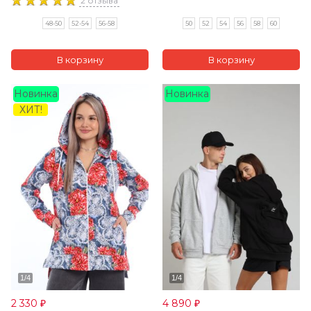
2 отзыва
50
52
54
56
58
60
48-50
52-54
56-58
Новинка
Новинка
ХИТ!
2 330
4 890
₽
₽