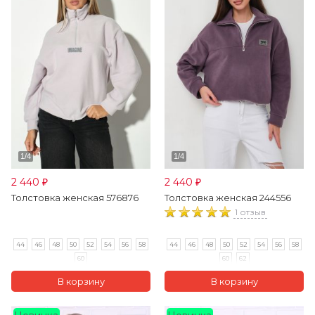
2 440
2 440
₽
₽
Толстовка женская 576876
Толстовка женская 244556
1 отзыв
44
46
48
50
52
54
56
58
44
46
48
50
52
54
56
58
60
60
62