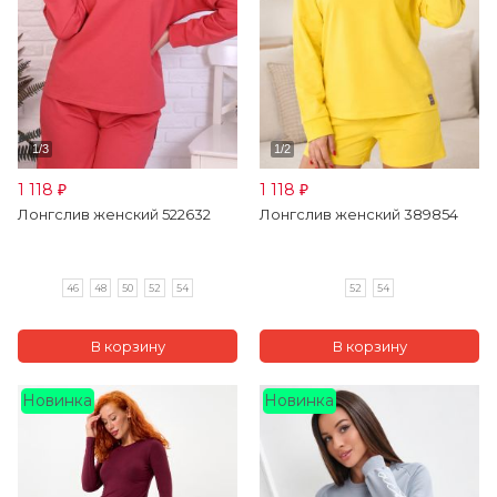
1 118
1 118
₽
₽
Лонгслив женский 522632
Лонгслив женский 389854
46
48
50
52
54
52
54
Новинка
Новинка