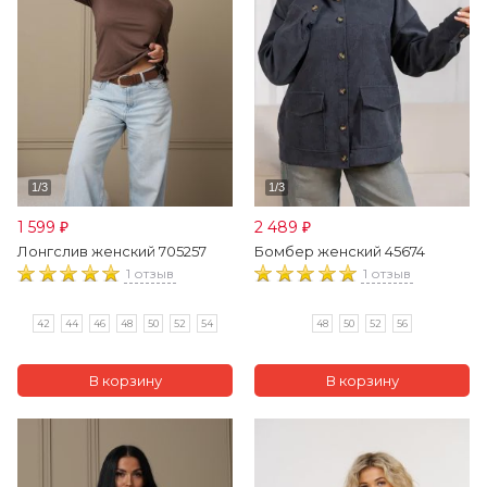
1 599
2 489
₽
₽
Лонгслив женский 705257
Бомбер женский 45674
1 отзыв
1 отзыв
42
44
46
48
50
52
54
48
50
52
56