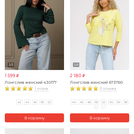
1 599
2 180
₽
₽
Лонгслив женский 430177
Лонгслив женский 673760
1 отзыв
3 отзыва
42
44
46
50
52
44
46
48
50
52
54
56
58
60
62