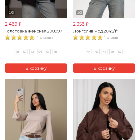
2 489
2 358
₽
₽
Толстовка женская 208997
Лонгслив мод.2045/1*
4 отзыва
1 отзыв
48
50
52
54
56
58
44
46
48
50
52