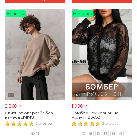
Новинка
Новинка
2 860
1 990
₽
₽
Свитшот оверсайз без
Бомбер кружевной на
начеса LINING
молнии 20692
2 отзыва
2 отзыва
40-42
46
48
50
52
54
56