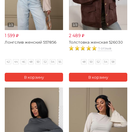
1 599
2 489
₽
₽
Лонгслив женский 557856
Толстовка женская 526030
1 отзыв
42
44
46
48
50
52
54
56
48
50
52
54
58