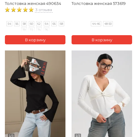
Толстовка женская 490634
Толстовка женская 573619
3 отзыва
54
56
58
60
62
64
66
68
44-46
48-50
70
72
74
76