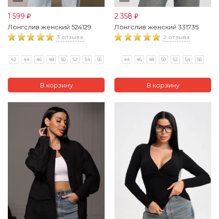
1 599
2 358
₽
₽
Лонгслив женский 524129
Лонгслив женский 331735
3 отзыва
2 отзыва
42
44
46
48
50
52
54
56
44
46
48
50
52
54
56