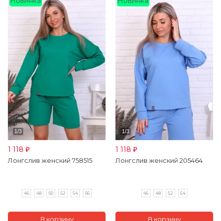
Новинка
Новинка
1 118
1 118
₽
₽
Лонгслив женский 758515
Лонгслив женский 205464
46
48
50
52
54
56
46
48
52
54