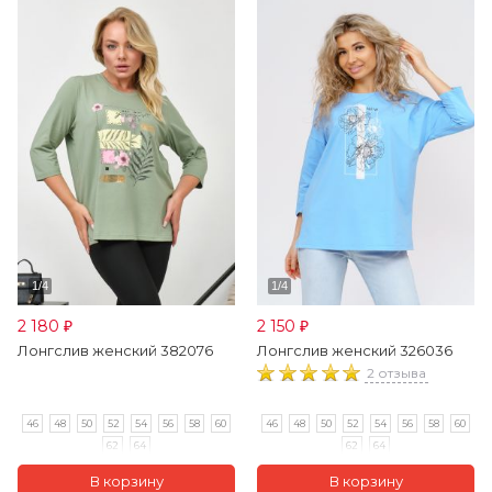
2 180
2 150
₽
₽
Лонгслив женский 382076
Лонгслив женский 326036
2 отзыва
46
48
50
52
54
56
58
60
46
48
50
52
54
56
58
60
62
64
62
64