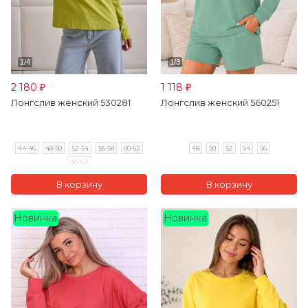
2 180
1 118
₽
₽
Лонгслив женский 530281
Лонгслив женский 560251
44-46
48-50
52-54
56-58
60-62
48
50
52
54
56
40-42
Новинка
Новинка