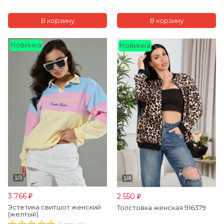
Новинка
Новинка
3 766
2 550
₽
₽
Эстетика свитшот женский
Толстовка женская 916379
(желтый)