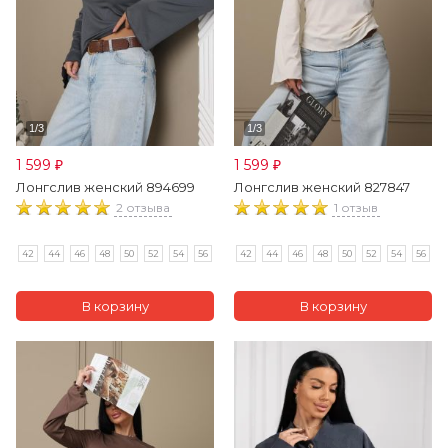
1 599
1 599
₽
₽
Лонгслив женский 894699
Лонгслив женский 827847
2 отзыва
1 отзыв
42
44
46
48
50
52
54
56
42
44
46
48
50
52
54
56