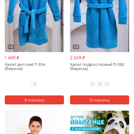
1 469
2 249
₽
₽
Халат детский 7-304
Халат подростковый 11-062
(бирюза)
(бирюза)
30
36
38
40