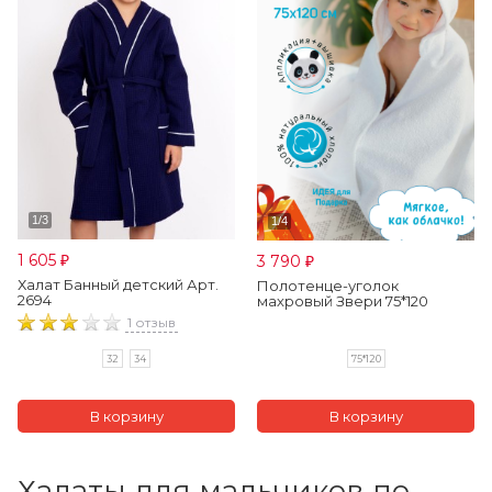
1 605
3 790
₽
₽
Халат Банный детский Арт.
Полотенце-уголок
2694
махровый Звери 75*120
1 отзыв
75*120
32
34
Халаты для мальчиков по