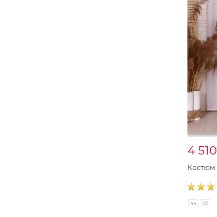
4 51
Костюм 
44
50