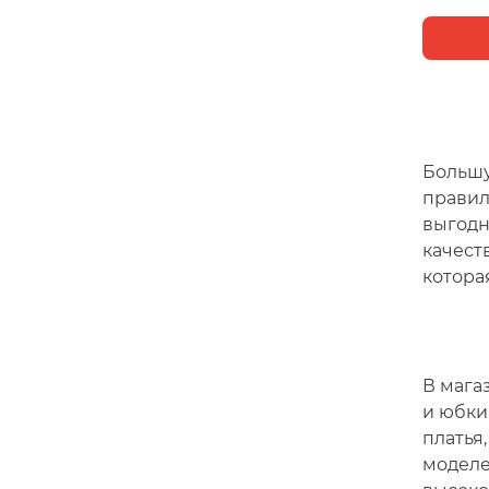
Большу
правил
выгодн
качест
котора
В мага
и юбки
платья
моделе