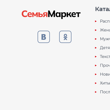
Ката
Расп
Жен
Муж
Дет
Текс
Проч
Нови
Хиты
Посл