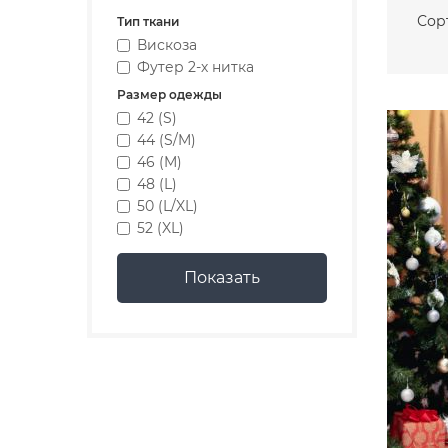
Сор
Тип ткани
Вискоза
Футер 2-х нитка
Размер одежды
42 (S)
44 (S/M)
46 (M)
48 (L)
50 (L/XL)
52 (XL)