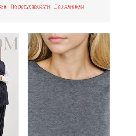
оже
По популярности
По новинкам