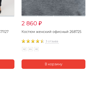
2 860
₽
71127
Костюм женский офисный 268725
3 отзыва
42
44
46