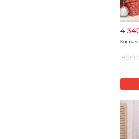
4 34
Костюм 
46
48