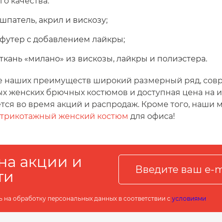
го качества:
шпатель, акрил и вискозу;
футер с добавлением лайкры;
ткань «милано» из вискозы, лайкры и полиэстера.
е наших преимуществ широкий размерный ряд, сов
х женских брючных костюмов и доступная цена на и
тся во время акций и распродаж. Кроме того, наши
 трикотажный женский костюм
для офиса!
на акции и
ти
ь на обработку персональных данных в соответствии с
условиями