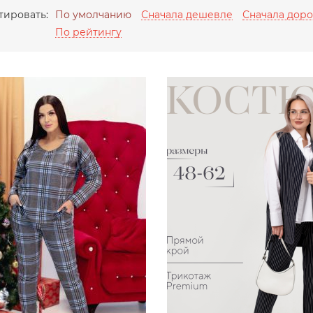
тировать:
По умолчанию
Сначала дешевле
Сначала дор
По рейтингу