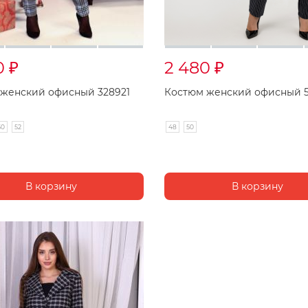
0
2 480
₽
₽
женский офисный 328921
Костюм женский офисный 5
50
52
48
50