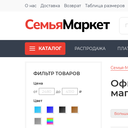
О нас
Доставка
Возврат
Таблица размеров
КАТАЛОГ
РАСПРОДАЖА
ПЛА
Семья-
ФИЛЬТР ТОВАРОВ
Оф
Цена
ма
от
до
Р
Цвет
Голубой
Синий
Черный
Коричневый
Больш
Серый
Разноцветный