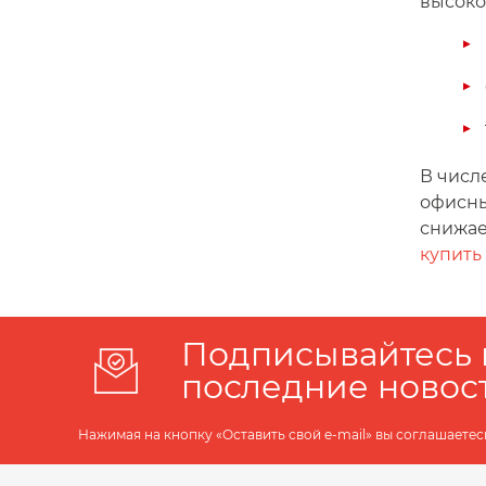
высоко
В числ
офисны
снижае
купить
Подписывайтесь 
последние новос
Нажимая на кнопку «Оставить свой e-mail» вы соглашаетес