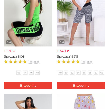
1 170
1 340
₽
₽
Бриджи 8101
Бриджи 19515
1 отзыв
1 отзыв
42
44
46
48
48
50
52
54
56
58
60
62