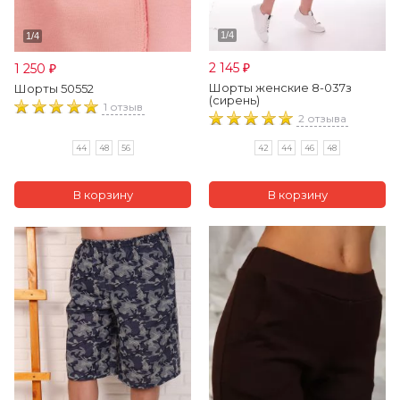
2 145
1 250
₽
₽
Шорты женские 8-037з
Шорты 50552
(сирень)
1 отзыв
2 отзыва
44
48
56
42
44
46
48