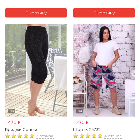
1 470
1 270
₽
₽
Бриджи Солекс
Шорты 24732
3 отзыва
4 отзыва