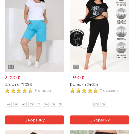
2 020
1 590
₽
₽
Шорты 47093
Бриджи 24624
3 отзыва
7 отзывов
44
46
48
50
52
54
56
58
60
66