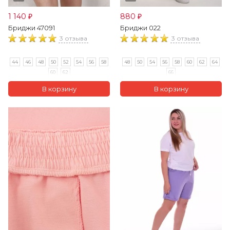
1 140
880
₽
₽
Бриджи 47091
Бриджи 022
3 отзыва
3 отзыва
44
46
48
50
52
54
56
58
48
50
54
56
58
60
62
64
60
62
66