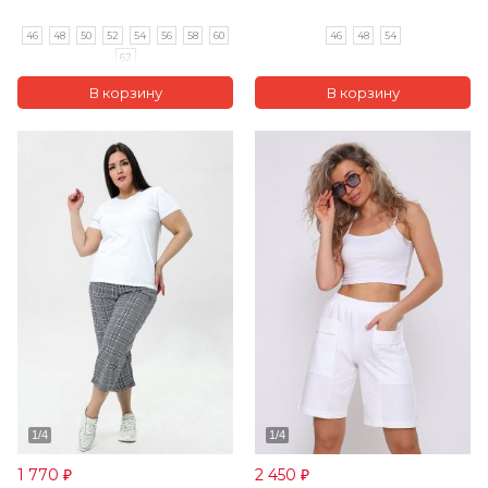
46
48
50
52
54
56
58
60
46
48
54
62
1 770
2 450
₽
₽