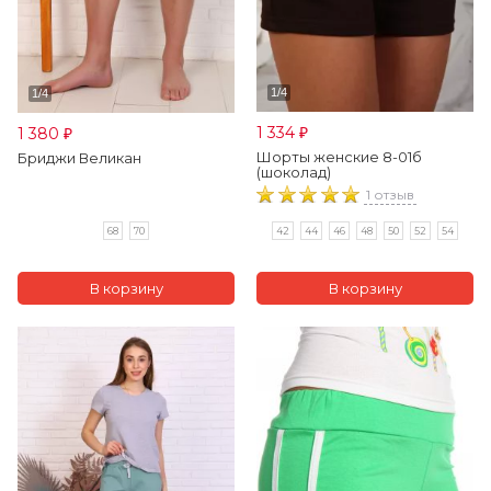
1 334
1 380
₽
₽
Шорты женские 8-01б
Бриджи Великан
(шоколад)
1 отзыв
68
70
42
44
46
48
50
52
54