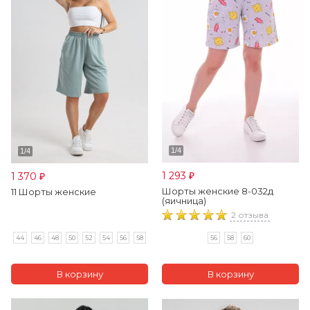
1 293
1 370
₽
₽
Шорты женские 8-032д
11 Шорты женские
(яичница)
2 отзыва
44
46
48
50
52
54
56
58
56
58
60