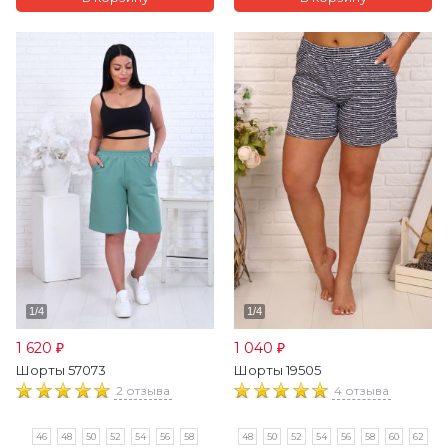
1 620
1 040
₽
₽
Шорты 57073
Шорты 19505
2 отзыва
4 отзыва
46
48
50
52
54
56
58
48
50
52
54
56
58
60
62