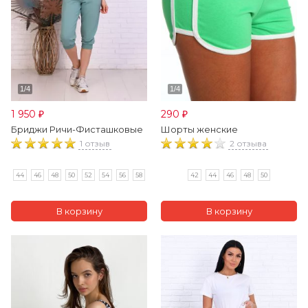
1 950
290
₽
₽
Бриджи Ричи-Фисташковые
Шорты женские
1 отзыв
2 отзыва
44
46
48
50
52
54
56
58
42
44
46
48
50