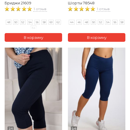
Бриджи 21609
Шорты 78548
1 отзыв
1 отзыв
48
50
52
54
56
58
60
62
44
46
48
50
52
54
56
58
64