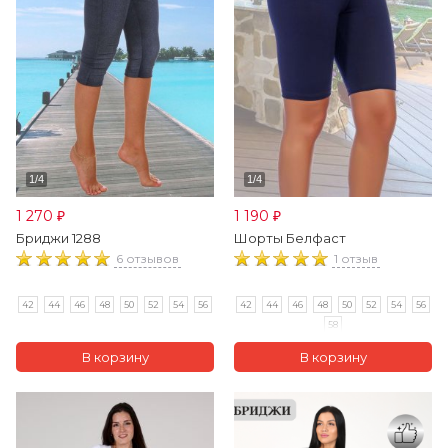
1 270
1 190
₽
₽
Бриджи 1288
Шорты Белфаст
6 отзывов
1 отзыв
42
44
46
48
50
52
54
56
42
44
46
48
50
52
54
56
58