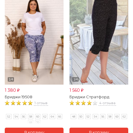
1 380
1 560
₽
₽
Бриджи 19508
Бриджи Стратфорд
1 отзыв
4 отзыва
52
54
56
58
60
62
64
66
48
50
52
54
56
58
60
62
68
70