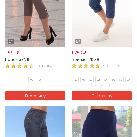
1 530
1 250
₽
₽
Бриджи 6716
Бриджи 21538
4 отзыва
7 отзывов
46
48
46
48
50
52
54
56
58
60
62
64
66