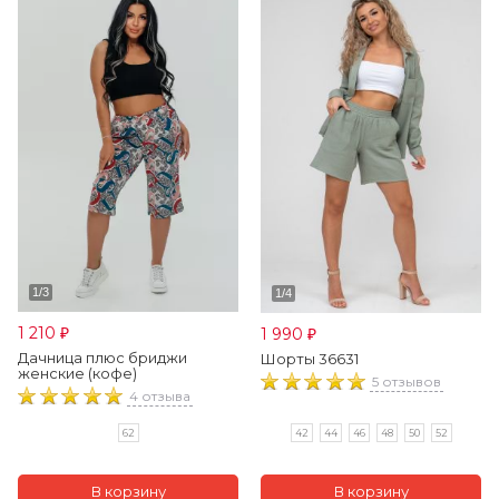
1 210
1 990
₽
₽
Дачница плюс бриджи
Шорты 36631
женские (кофе)
5 отзывов
4 отзыва
42
44
46
48
50
52
62