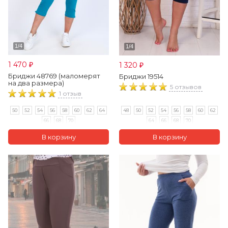
1 470
1 320
₽
₽
Бриджи 48769 (маломерят
Бриджи 19514
на два размера)
5 отзывов
1 отзыв
48
50
52
54
56
58
60
62
50
52
54
56
58
60
62
64
64
66
68
70
66
68
70