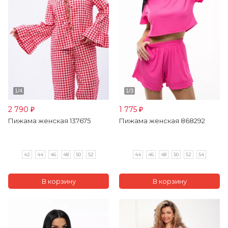
2 790
1 775
₽
₽
Пижама женская 137675
Пижама женская 868292
42
44
46
48
50
52
44
46
48
50
52
54