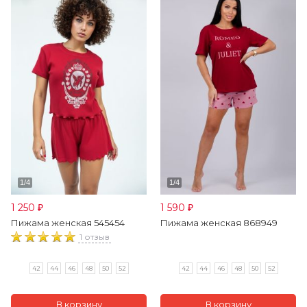
1 250
1 590
₽
₽
Пижама женская 545454
Пижама женская 868949
1 отзыв
42
44
46
48
50
52
42
44
46
48
50
52