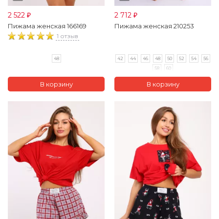
2 522
2 712
₽
₽
Пижама женская 166169
Пижама женская 210253
1 отзыв
48
42
44
46
48
50
52
54
56
58
60