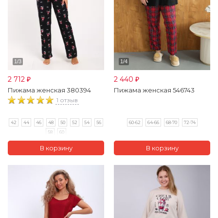
2 712
2 440
₽
₽
Пижама женская 380394
Пижама женская 546743
1 отзыв
42
44
46
48
50
52
54
56
60-62
64-66
68-70
72-74
58
60