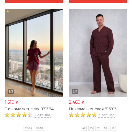
1 510
2 460
₽
₽
Пижама женская 871384
Пижама женская 816913
3 отзыва
3 отзыва
52-54
56-58
48
50
52
54
56