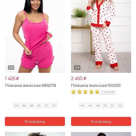
1 425
2 450
₽
₽
Пижама женская 689278
Пижама женская 950551
1 отзыв
44
46
48
50
52
54
44
46
48
50
52
54