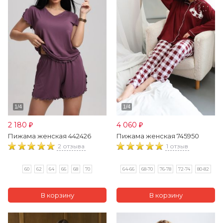
2 180
4 060
₽
₽
Пижама женская 442426
Пижама женская 745950
2 отзыва
1 отзыв
60
62
64
66
68
70
64-66
68-70
76-78
72-74
80-82