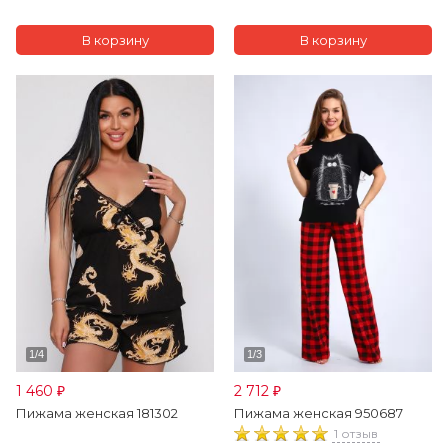
1 460
2 712
₽
₽
Пижама женская 181302
Пижама женская 950687
1 отзыв