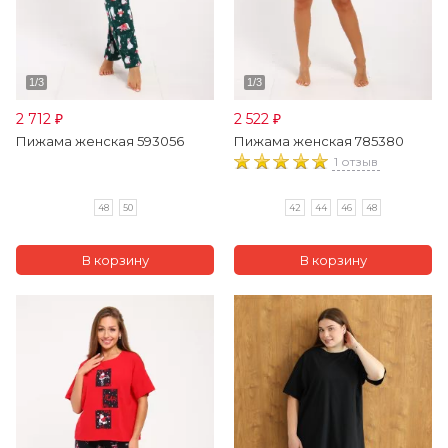
2 712
2 522
₽
₽
Пижама женская 593056
Пижама женская 785380
1 отзыв
48
50
42
44
46
48