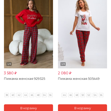
3 580
2 080
₽
₽
Пижама женская 929325
Пижама женская 505449
38
40
42
44
46
48
54
56
44
46
48
50
52
54
56