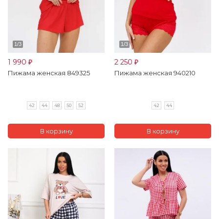
1 990
2 250
₽
₽
Пижама женская 849325
Пижама женская 940210
42
44
48
50
52
42
44