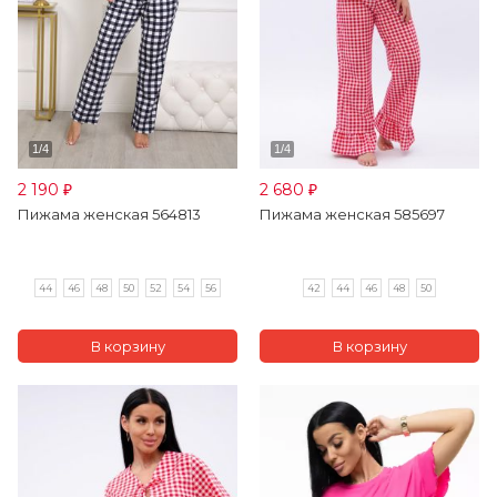
2 190
2 680
₽
₽
Пижама женская 564813
Пижама женская 585697
44
46
48
50
52
54
56
42
44
46
48
50