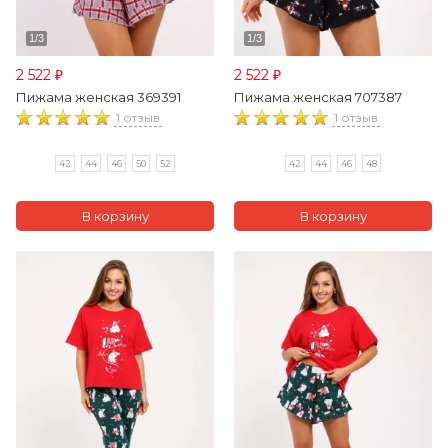
2 522
2 522
₽
₽
Пижама женская 369391
Пижама женская 707387
1 отзыв
1 отзыв
42
44
46
50
52
42
44
46
48