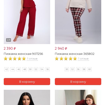
2 390
2 940
₽
₽
Пижама женская 907256
Пижама женская 365802
1 отзыв
1 отзыв
42
44
46
48
50
52
54
56
50
52
56
58
60