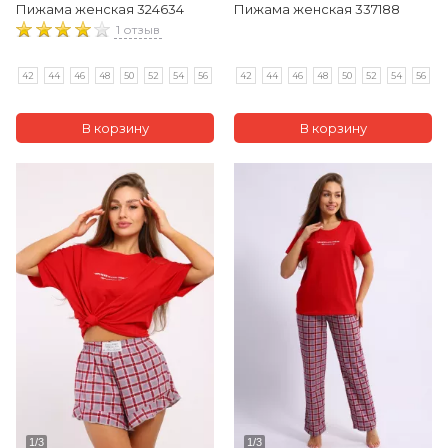
Пижама женская 324634
Пижама женская 337188
1 отзыв
42
44
46
48
50
52
54
56
42
44
46
48
50
52
54
56