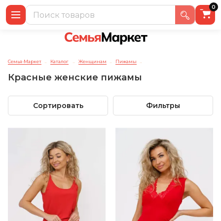
0
Семья-Маркет
Каталог
Женщинам
Пижамы
→
→
→
→
Красные женские пижамы
Сортировать
Фильтры