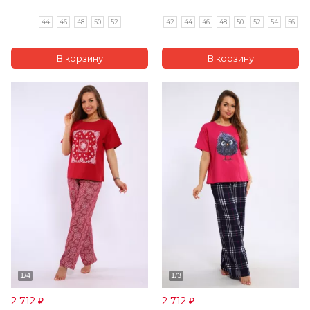
44
46
48
50
52
42
44
46
48
50
52
54
56
2 712
2 712
₽
₽