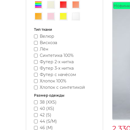
Разноцветный
Бежевый
Красный
Коралловый
Новинк
Оранжевый
Розовый
Желтый
Белый
Тип ткани
Велюр
Вискоза
Лён
Синтетика 100%
Футер 2-х нитка
Футер 3-х нитка
Футер с начёсом
Хлопок 100%
Хлопок с синтетикой
Размер одежды
38 (XXS)
40 (XS)
42 (S)
44 (S/M)
2 33
46 (M)