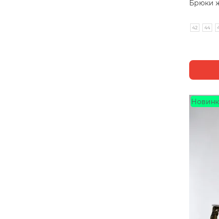
Брюки ж
42
44
Новинк