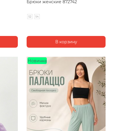
Брюки женские 872742
52
54
Новинка