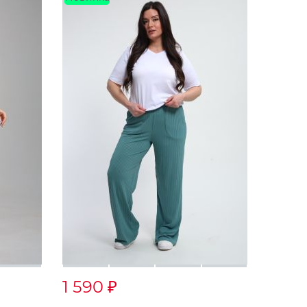
1 590
₽