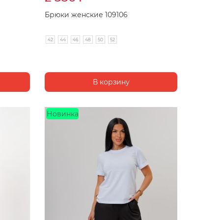
Брюки женские 109106
42
44
46
48
50
52
Новинка