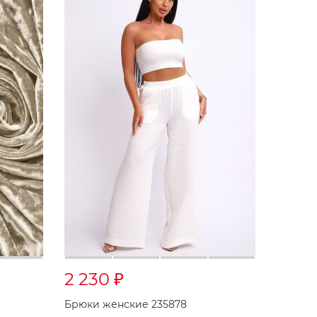
2 230
₽
Брюки женские 235878