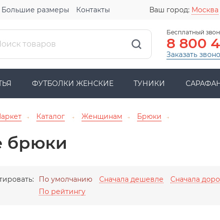
Большие размеры
Контакты
Ваш город:
Москва
Бесплатный звон
8 800 
Заказать звон
ТЬЯ
ФУТБОЛКИ ЖЕНСКИЕ
ТУНИКИ
САРАФА
Маркет
Каталог
Женщинам
Брюки
→
→
→
→
е брюки
тировать:
По умолчанию
Сначала дешевле
Сначала дор
По рейтингу