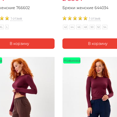
женские 766602
Брюки женские 644034
1 отзыв
1 отзыв
XL
L
42
44
46
48
50
52
54
а
Новинка