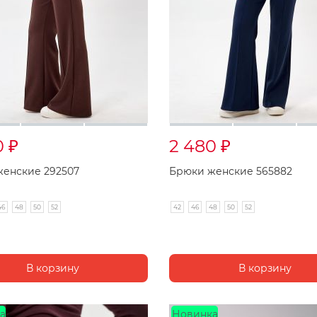
0
2 480
₽
₽
енские 292507
Брюки женские 565882
46
48
50
52
42
46
48
50
52
а
Новинка