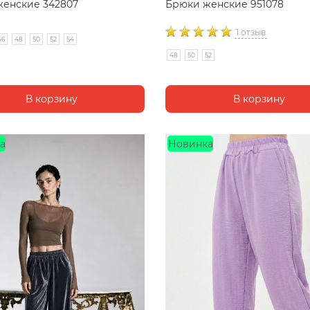
енские 342807
Брюки женские 951078
1 отзыв
46
48
50
52
54
48
50
52
а
Новинка