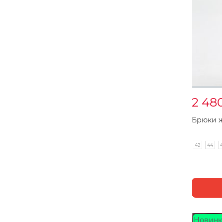
2 48
Брюки ж
42
44
Новинк