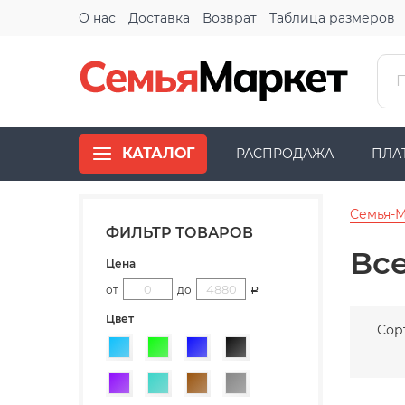
О нас
Доставка
Возврат
Таблица размеров
КАТАЛОГ
РАСПРОДАЖА
ПЛА
Семья-
ФИЛЬТР ТОВАРОВ
Вс
Цена
от
до
Р
Цвет
Сор
Голубой
Зеленый
Синий
Черный
Фиолетовый
Бирюзовый
Коричневый
Серый