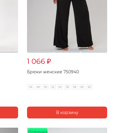
1 066
₽
Брюки женские 750940
46
48
50
52
54
56
58
60
62
Новинка