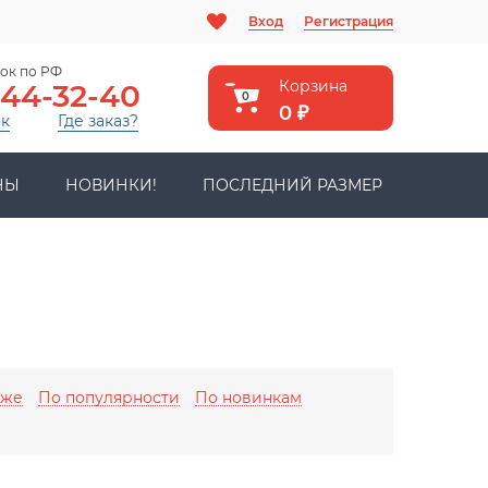
Вход
Регистрация
ок по РФ
Корзина
444-32-40
0
0
₽
ок
Где заказ?
НЫ
НОВИНКИ!
ПОСЛЕДНИЙ РАЗМЕР
оже
По популярности
По новинкам