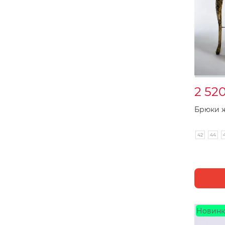
2 52
Брюки ж
42
44
Новинк