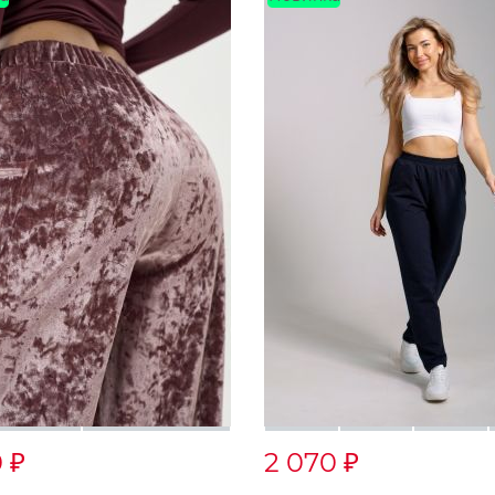
0
2 070
₽
₽