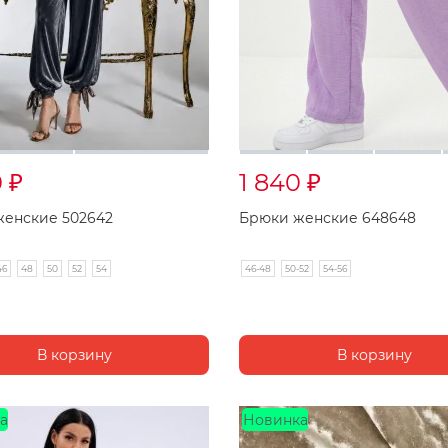
0
1 840
₽
₽
енские 502642
Брюки женские 648648
46
48
50
52
54
46-48
50-52
54-56
а
Новинка