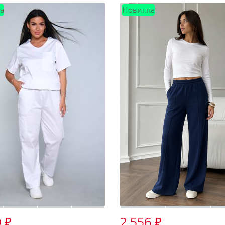
а
Новинка
0
2 556
₽
₽