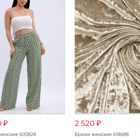
0
2 520
₽
₽
женские 600828
Брюки женские 618688