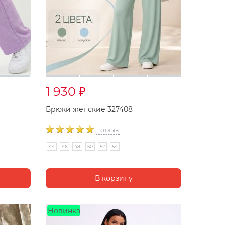
1 930
₽
Брюки женские 327408
1 отзыв
44
46
48
50
52
54
Новинка