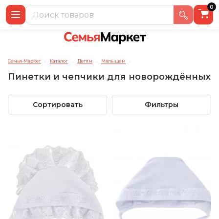
0
Семья-Маркет
Каталог
Детям
Малышам
→
→
→
→
Пинетки и чепчики для новорождённых
Сортировать
Фильтры