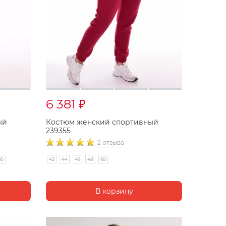
6 381
₽
ый
Костюм женский спортивный
239355
2 отзыва
60
42
44
46
48
60