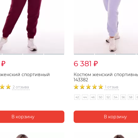
1
6 381
₽
₽
 женский спортивный
Костюм женский спортивн
143382
2 отзыва
1 отзыв
42
44
46
50
52
54
56
58