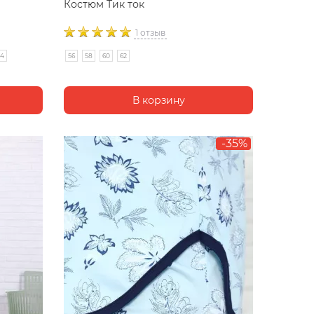
Костюм Тик ток
1 отзыв
64
56
58
60
62
-35%