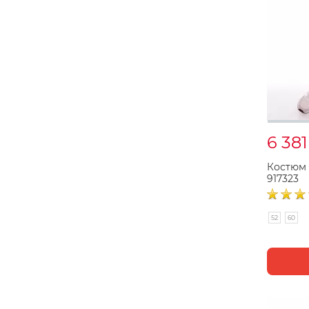
6 38
Костюм
917323
52
60