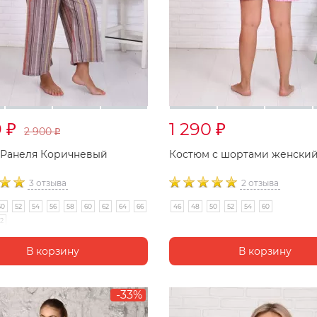
9
1 290
₽
₽
2 900
₽
 Ранеля Коричневый
Костюм с шортами женский
3 отзыва
2 отзыва
50
52
54
56
58
60
62
64
66
46
48
50
52
54
60
2
-33%