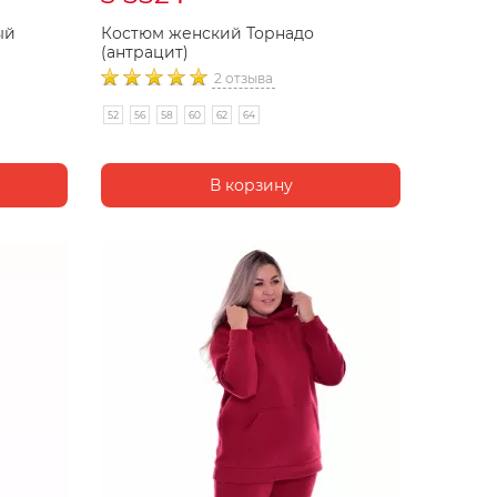
ый
Костюм женский Торнадо
(антрацит)
2 отзыва
52
56
58
60
62
64