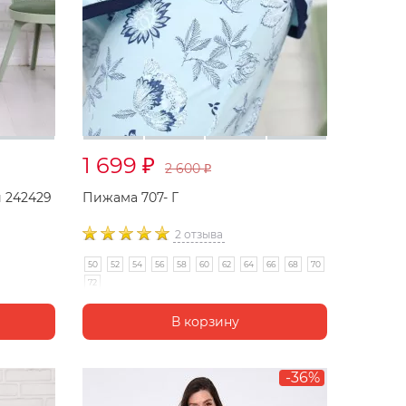
1 699
₽
2 600
₽
 242429
Пижама 707- Г
2 отзыва
50
52
54
56
58
60
62
64
66
68
70
72
-36%