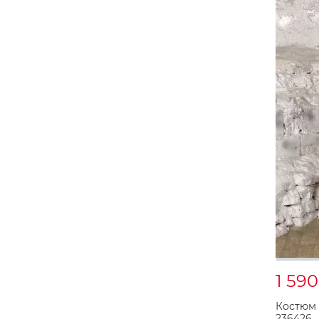
1 59
Костюм
236426