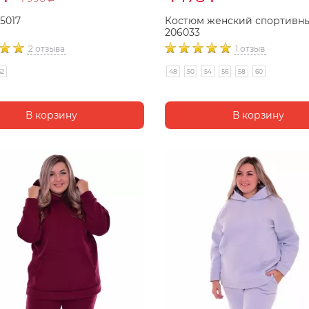
5017
Костюм женский спортивн
206033
2 отзыва
1 отзыв
62
48
50
54
56
58
60