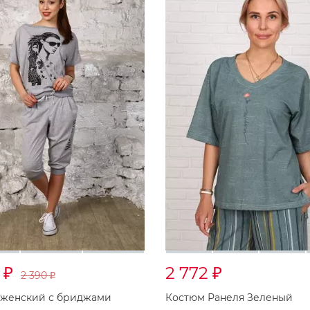
0
2 772
₽
₽
2 390
₽
 женский с бриджами
Костюм Ранеля Зеленый