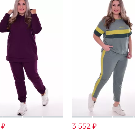
1
3 552
₽
₽