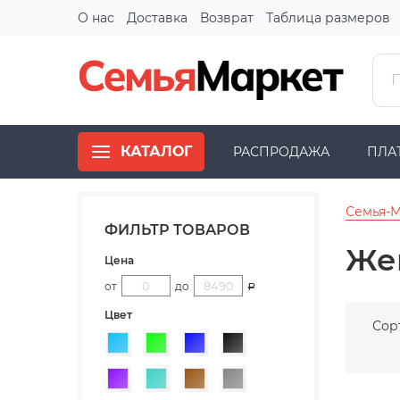
О нас
Доставка
Возврат
Таблица размеров
КАТАЛОГ
РАСПРОДАЖА
ПЛА
Семья-
ФИЛЬТР ТОВАРОВ
Же
Цена
от
до
Р
Цвет
Сор
Голубой
Зеленый
Синий
Черный
Фиолетовый
Бирюзовый
Коричневый
Серый