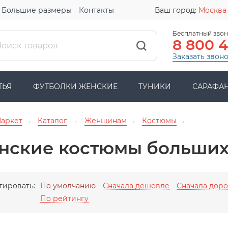
Большие размеры
Контакты
Ваш город:
Москва
Бесплатный звон
8 800 
Заказать звон
ТЬЯ
ФУТБОЛКИ ЖЕНСКИЕ
ТУНИКИ
САРАФА
Маркет
Каталог
Женщинам
Костюмы
→
→
→
→
нские костюмы больших
тировать:
По умолчанию
Сначала дешевле
Сначала дор
По рейтингу