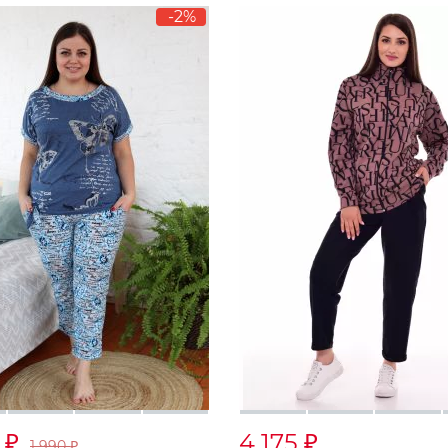
-2%
0
4 175
₽
₽
1 990
₽