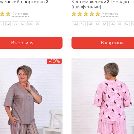
 женский спортивный
Костюм женский Торнадо
(шалфейный)
2 отзыва
2 отзыва
48
52
54
56
58
60
46
48
50
52
54
56
58
62
-10%