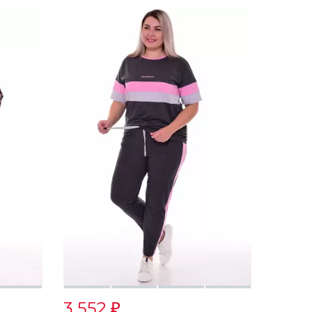
3 552
₽