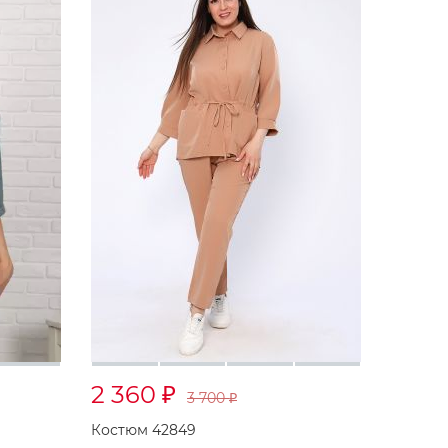
2 360
₽
3 700
₽
Костюм 42849