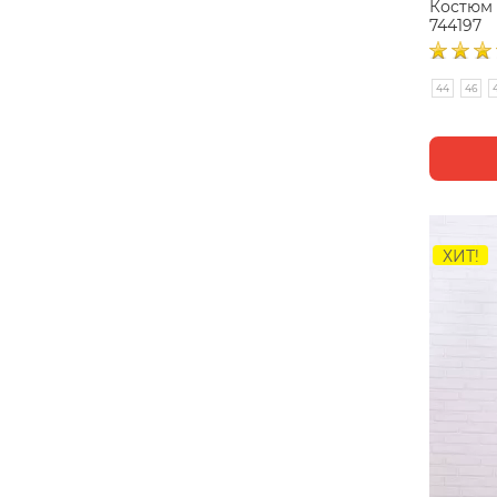
Костюм
744197
44
46
ХИТ!