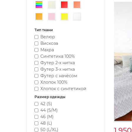
Разноцветный
Бежевый
Красный
Коралловый
Оранжевый
Розовый
Желтый
Белый
Тип ткани
Велюр
Вискоза
Махра
Синтетика 100%
Футер 2-х нитка
Футер 3-х нитка
Футер с начёсом
Хлопок 100%
Хлопок с синтетикой
Размер одежды
42 (S)
44 (S/M)
46 (M)
48 (L)
1 95
50 (L/XL)