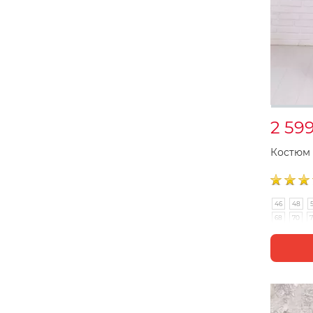
2 59
Костюм
46
48
68
70
7