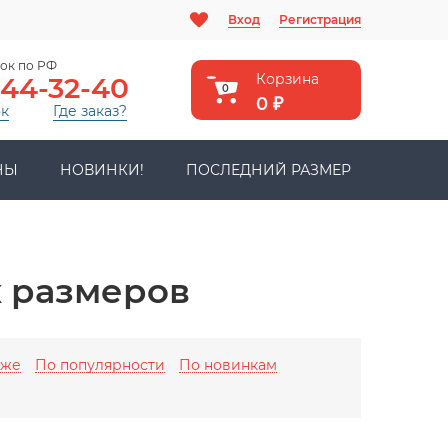
Вход
Регистрация
ок по РФ
Корзина
444-32-40
0
0
₽
ок
Где заказ?
НЫ
НОВИНКИ!
ПОСЛЕДНИЙ РАЗМЕР
 размеров
оже
По популярности
По новинкам