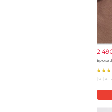
2 49
Брюки 
42
46