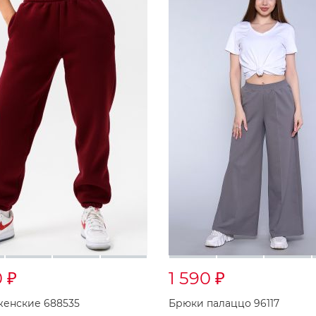
0
1 590
₽
₽
енские 688535
Брюки палаццо 96117