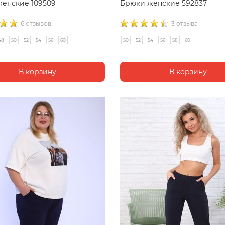
енские 109509
Брюки женские 592837
6 отзывов
3 отзыва
48
50
52
54
56
60
50
52
54
56
58
60