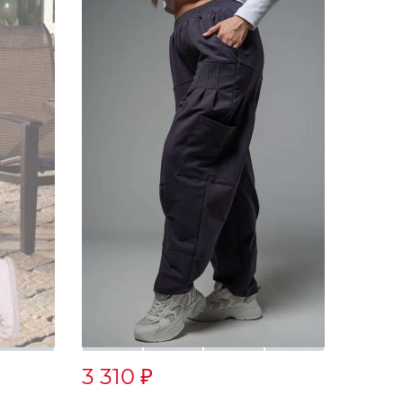
3 310
₽