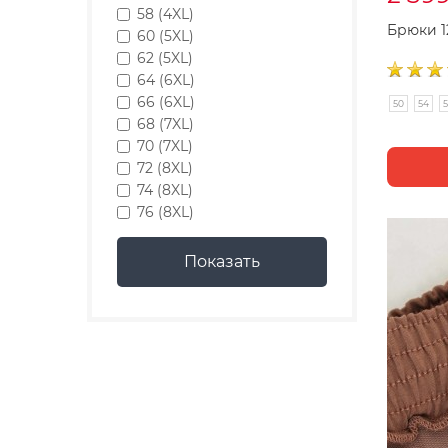
58 (4XL)
Брюки 1
60 (5XL)
62 (5XL)
64 (6XL)
66 (6XL)
50
54
5
68 (7XL)
70 (7XL)
72 (8XL)
74 (8XL)
76 (8XL)