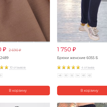
0
1 750
₽
₽
2 690
₽
32489
Брюки женские 6055 Б
10 отзывов
4 отзыва
50
48
50
52
54
60
62