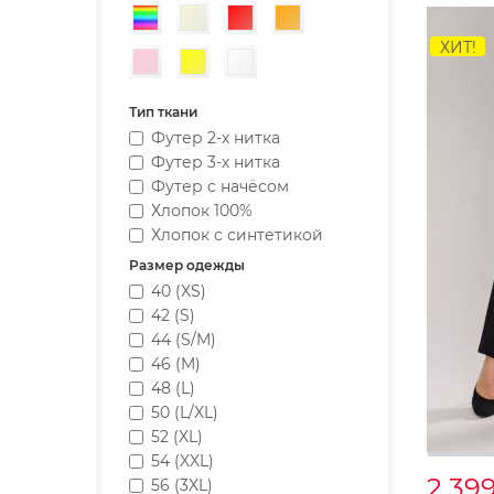
Разноцветный
Бежевый
Красный
Оранжевый
ХИТ!
Розовый
Желтый
Белый
Тип ткани
Футер 2-х нитка
Футер 3-х нитка
Футер с начёсом
Хлопок 100%
Хлопок с синтетикой
Размер одежды
40 (XS)
42 (S)
44 (S/M)
46 (M)
48 (L)
50 (L/XL)
52 (XL)
54 (XXL)
2 39
56 (3XL)