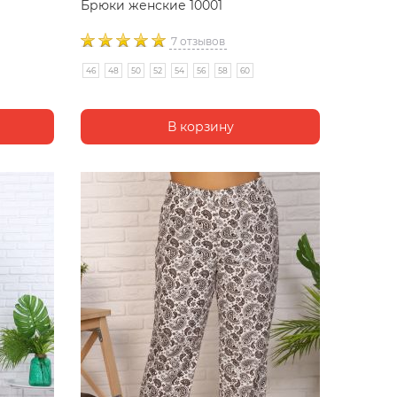
Брюки женские 10001
7 отзывов
46
48
50
52
54
56
58
60