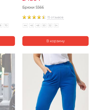
Брюки 5566
15 отзывов
8
70
44
46
48
50
52
54