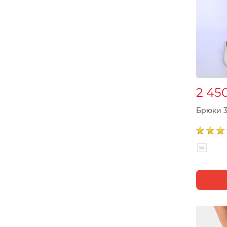
2 45
Брюки 3
54