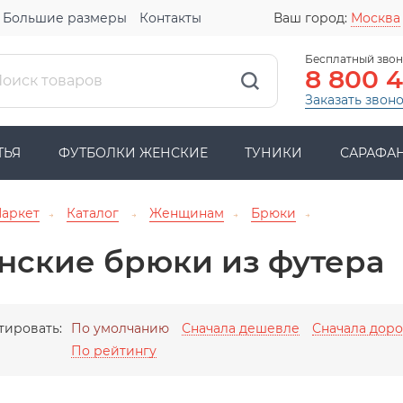
Большие размеры
Контакты
Ваш город:
Москва
Бесплатный звон
8 800 
Заказать звон
ТЬЯ
ФУТБОЛКИ ЖЕНСКИЕ
ТУНИКИ
САРАФА
Маркет
Каталог
Женщинам
Брюки
→
→
→
→
нские брюки из футера
тировать:
По умолчанию
Сначала дешевле
Сначала дор
По рейтингу