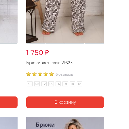
1 750
₽
Брюки женские 21623
6 отзывов
48
50
52
54
56
58
60
62