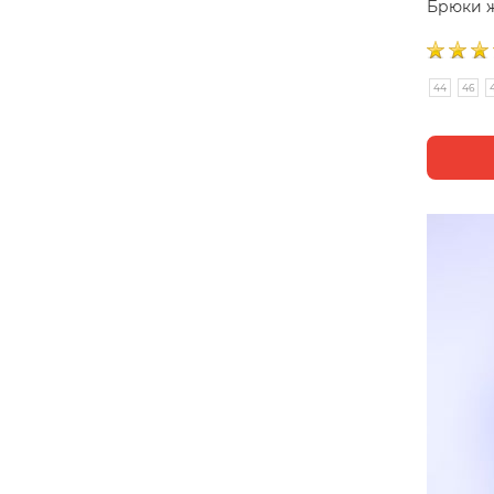
Брюки ж
44
46