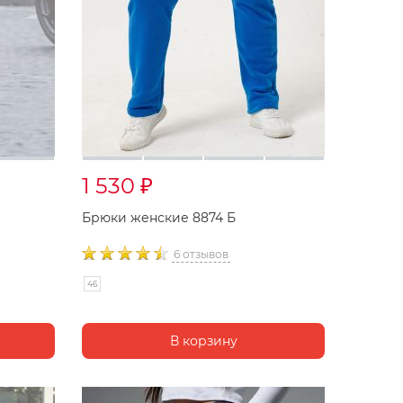
1 530
₽
Брюки женские 8874 Б
6 отзывов
46