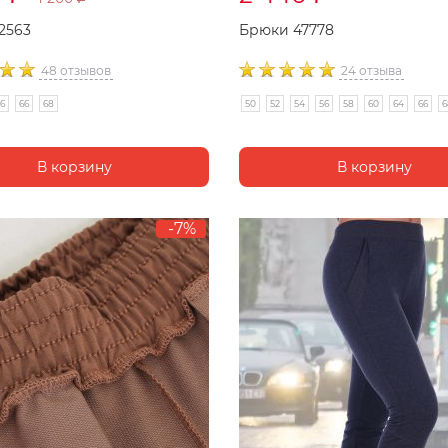
2563
Брюки 47778
48 отзывов
24 отзыва
6
66
68
50
52
54
56
58
60
64
66
6
-7%