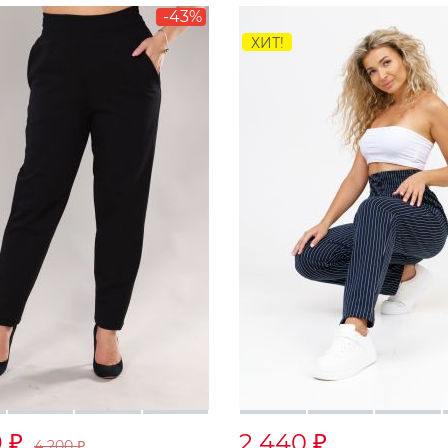
-43%
ХИТ!
9
2 440
₽
₽
4 200
₽