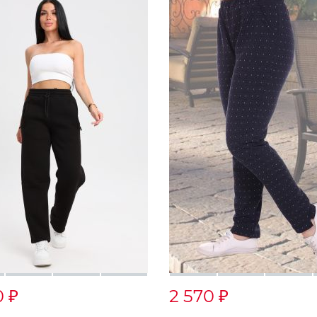
0
2 570
₽
₽