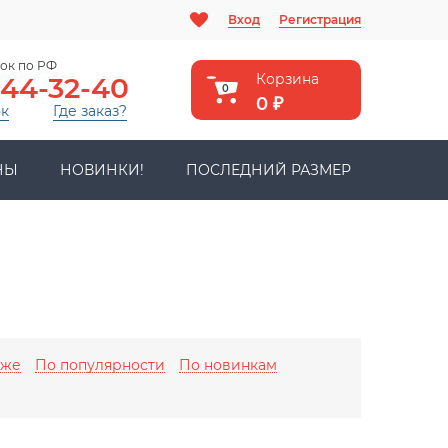
Вход
Регистрация
ок по РФ
Корзина
444-32-40
0
0
₽
ок
Где заказ?
НЫ
НОВИНКИ!
ПОСЛЕДНИЙ РАЗМЕР
оже
По популярности
По новинкам