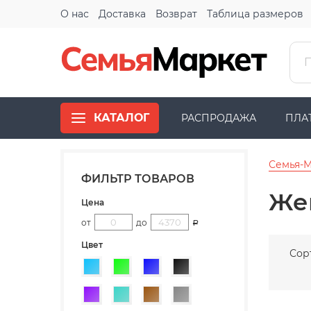
О нас
Доставка
Возврат
Таблица размеров
КАТАЛОГ
РАСПРОДАЖА
ПЛА
Семья-
ФИЛЬТР ТОВАРОВ
Же
Цена
от
до
Р
Цвет
Сор
Голубой
Зеленый
Синий
Черный
Фиолетовый
Бирюзовый
Коричневый
Серый