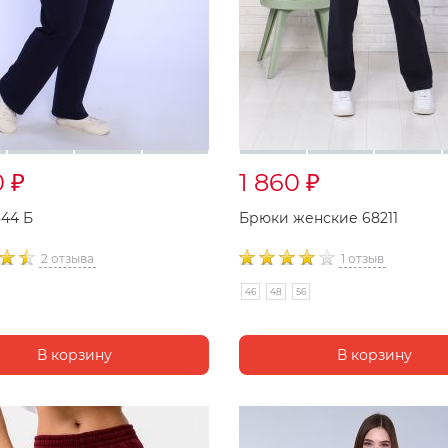
0
1 860
₽
₽
44 Б
Брюки женские 68211
2 отзыва
1 отзыв
46
48
56