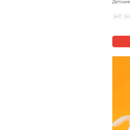
Детские
36-37
35-