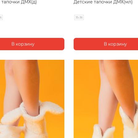
 тапочки ДМХ(д)
Детские тапочки ДМХ(мл)
36
35-36