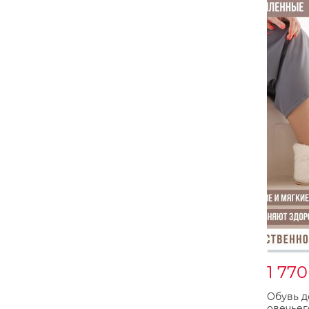
1 77
Обувь д
овечьег