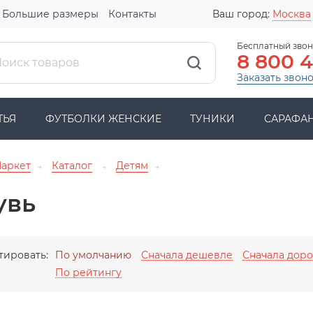
Большие размеры
Контакты
Ваш город:
Москва
Бесплатный звон
8 800 
Заказать звон
ТЬЯ
ФУТБОЛКИ ЖЕНСКИЕ
ТУНИКИ
САРАФА
Маркет
Каталог
Детям
→
→
→
увь
тировать:
По умолчанию
Сначала дешевле
Сначала дор
По рейтингу