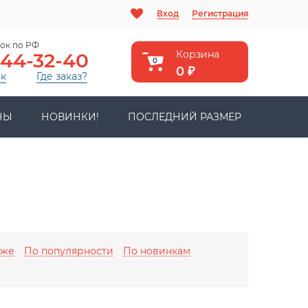
Вход
Регистрация
ок по РФ
Корзина
444-32-40
0
0
₽
ок
Где заказ?
НЫ
НОВИНКИ!
ПОСЛЕДНИЙ РАЗМЕР
оже
По популярности
По новинкам