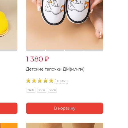
1 380
₽
Детские тапочки ДМ(мл-пч)
1 отзыв
36-37
38-39
35-36