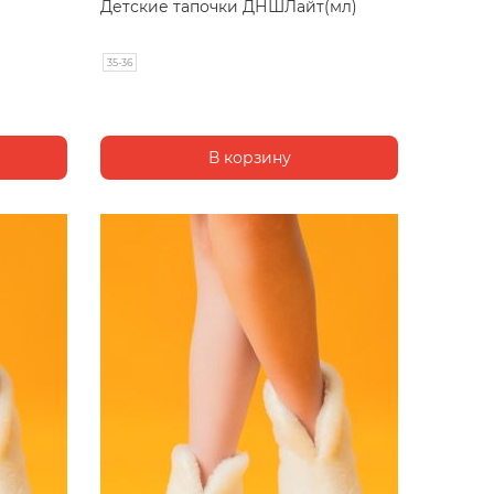
Детские тапочки ДНШЛайт(мл)
35-36