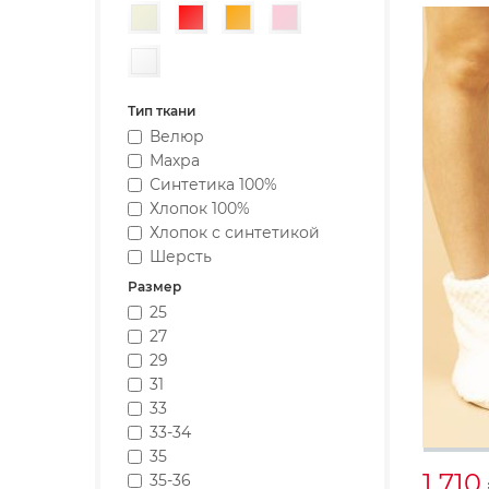
Бежевый
Красный
Оранжевый
Розовый
Белый
Тип ткани
Велюр
Махра
Синтетика 100%
Хлопок 100%
Хлопок с синтетикой
Шерсть
Размер
25
27
29
31
33
33-34
35
1 710
35-36