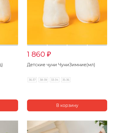
1 860
₽
д)
Детские чуни ЧуниЗимние(мл)
36-37
38-39
33-34
35-36