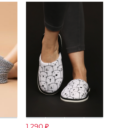
1 290
₽