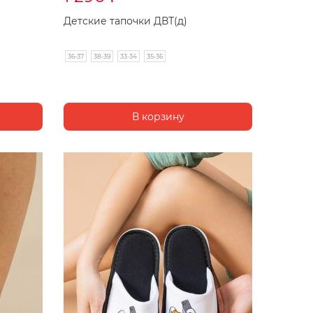
Детские тапочки ДВТ(д)
36-37
38-39
33-34
35-36