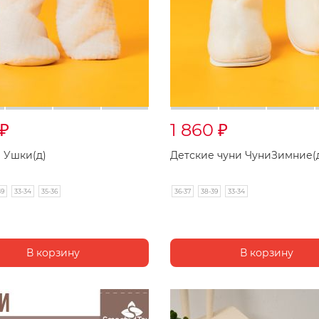
1 860
₽
₽
 Ушки(д)
Детские чуни ЧуниЗимние(
39
33-34
35-36
36-37
38-39
33-34