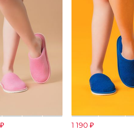
1 190
₽
₽