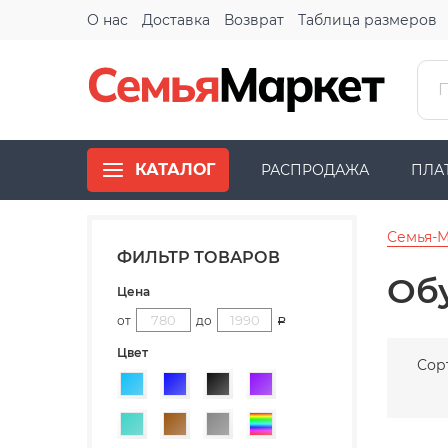
О нас
Доставка
Возврат
Таблица размеров
КАТАЛОГ
РАСПРОДАЖА
ПЛА
Семья-
ФИЛЬТР ТОВАРОВ
Об
Цена
от
до
Р
Цвет
Сор
Голубой
Синий
Черный
Фиолетовый
Бирюзовый
Коричневый
Серый
Разноцветный