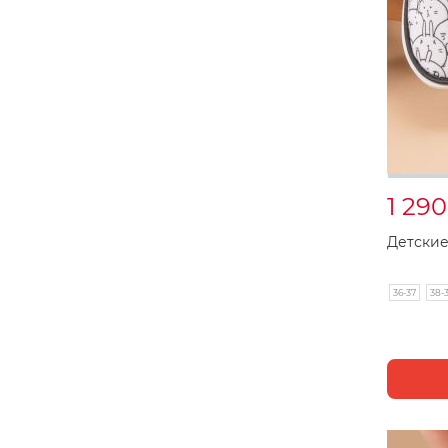
1 29
Детские
36-37
38-