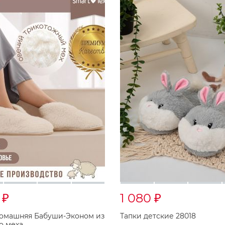
0
1 080
₽
₽
омашняя Бабуши-Эконом из
Тапки детские 28018
о меха