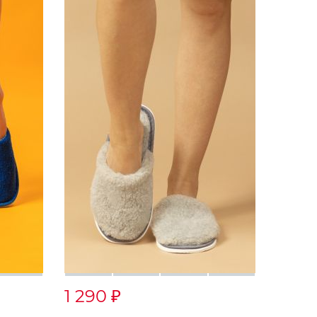
1 290
₽