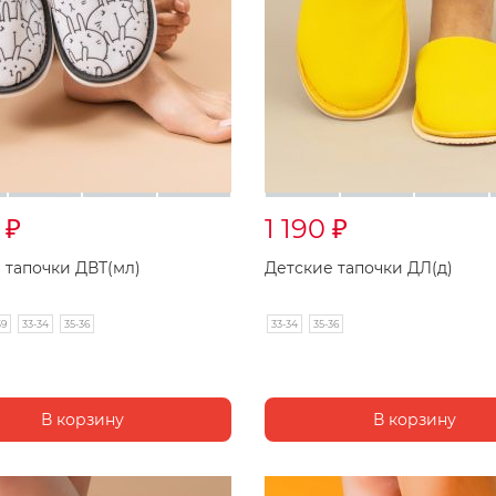
0
1 190
₽
₽
 тапочки ДВТ(мл)
Детские тапочки ДЛ(д)
39
33-34
35-36
33-34
35-36