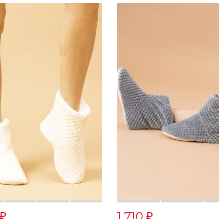
1 710
₽
₽