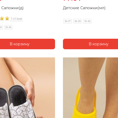
 Сапожки(д)
Детские Сапожки(мл)
1 отзыв
36-37
38-39
35-36
39
35-36