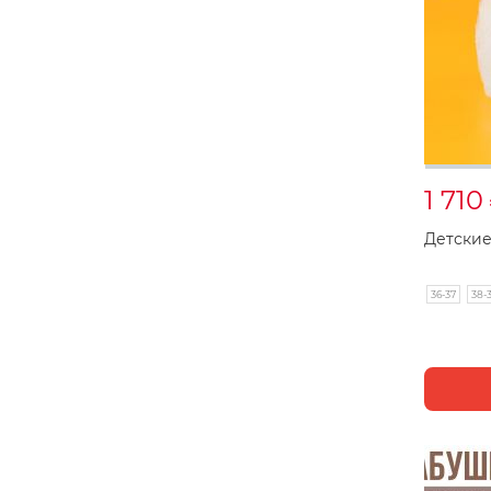
1 710
Детские
36-37
38-