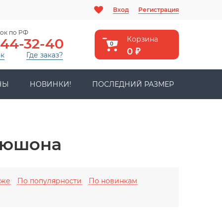
Вход
Регистрация
ок по РФ
Корзина
444-32-40
0
0
₽
ок
Где заказ?
НЫ
НОВИНКИ!
ПОСЛЕДНИЙ РАЗМЕР
пюшона
оже
По популярности
По новинкам