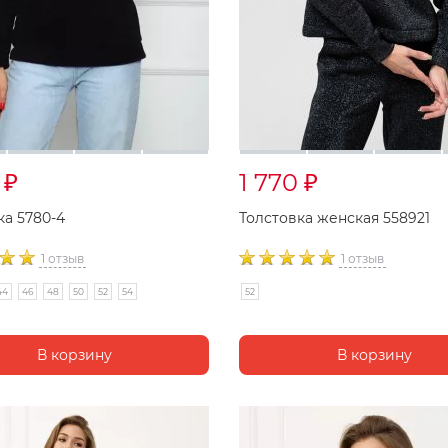
8
1 770
₽
₽
ка 5780-4
Толстовка женская 558921
1 отзыв
1 отзыв
44
46
48
50
52
54
52