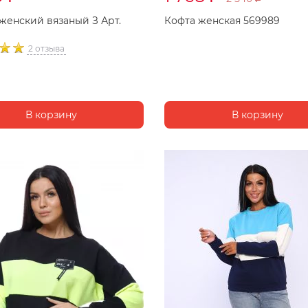
женский вязаный З Арт.
Кофта женская 569989
2 отзыва