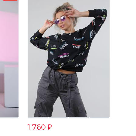
1 760
₽