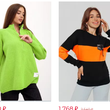
0
1 768
₽
₽
2 540
₽