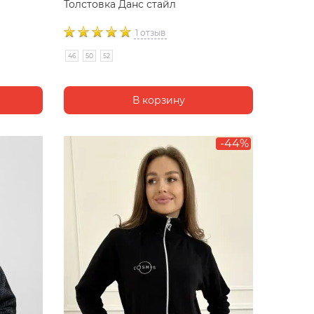
Толстовка Данс стайл
1 отзыв
46
50
52
-44%