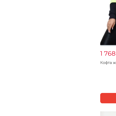
1 76
Кофта ж