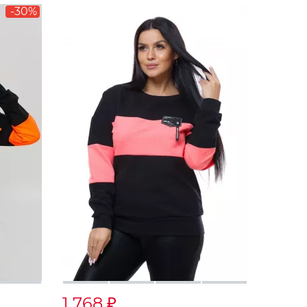
-30%
1 768
₽