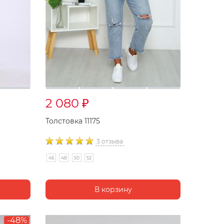
2 080
₽
Толстовка 11175
3 отзыва
46
48
50
52
-48%