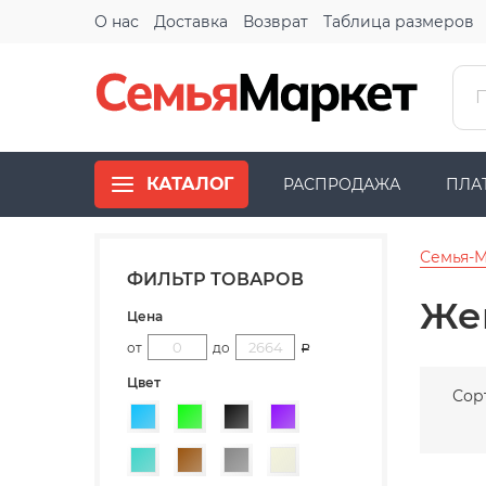
О нас
Доставка
Возврат
Таблица размеров
КАТАЛОГ
РАСПРОДАЖА
ПЛА
Семья-
ФИЛЬТР ТОВАРОВ
Же
Цена
от
до
Р
Цвет
Сор
Голубой
Зеленый
Черный
Фиолетовый
Бирюзовый
Коричневый
Серый
Бежевый