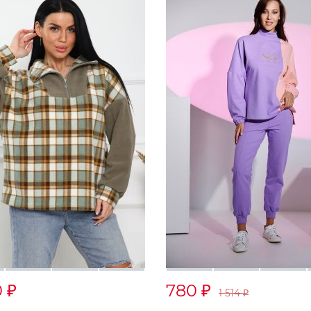
0
780
₽
₽
1 514
₽