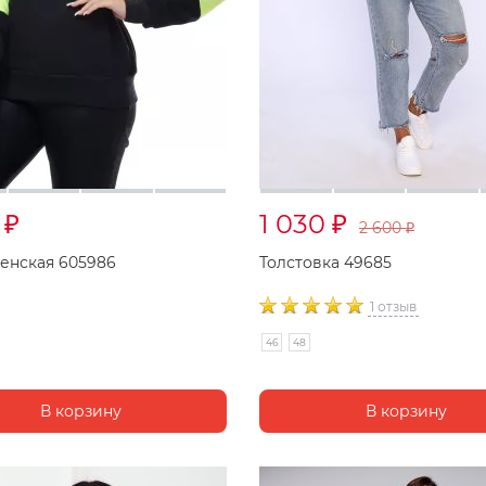
8
1 030
₽
₽
2 600
₽
енская 605986
Толстовка 49685
1 отзыв
46
48