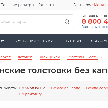
Большие размеры
Контакты
Ваш город:
Москва
Бесплатный звон
8 800 
Заказать звон
ТЬЯ
ФУТБОЛКИ ЖЕНСКИЕ
ТУНИКИ
САРАФА
Маркет
Каталог
Женщинам
Толстовки, кофты
→
→
→
→
нские толстовки без ка
тировать:
По умолчанию
Сначала дешевле
Сначала дор
По рейтингу