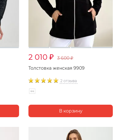
2 010
₽
3 600
₽
Толстовка женская 9909
2 отзыва
44