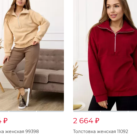
4
2 664
₽
₽
ка женская 99398
Толстовка женская 11092