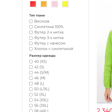
Красный
Оранжевый
Розовый
Желтый
Тип ткани
Вискоза
Синтетика 100%
Футер 2-х нитка
Футер 3-х нитка
Футер с начёсом
Хлопок с синтетикой
Размер одежды
40 (XS)
42 (S)
44 (S/M)
46 (M)
48 (L)
50 (L/XL)
52 (XL)
54 (XXL)
56 (3XL)
2 34
58 (4XL)