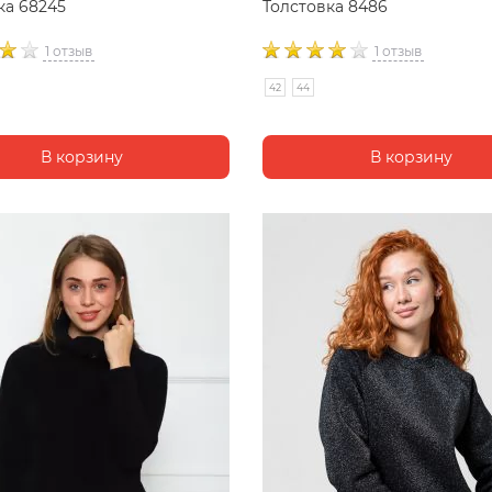
ка 68245
Толстовка 8486
1 отзыв
1 отзыв
42
44