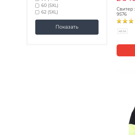
60 (5XL)
Свитер 
62 (5XL)
9576
48-54