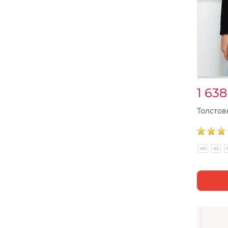
1 63
Толстов
40
42