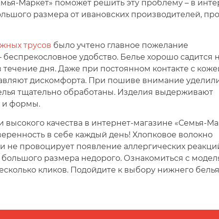
мья-Маркет» поможет решить эту проблему – в инте
льшого размера от ивановских производителей, пр
ажных трусов
было учтено главное пожелание
 беспрекословное удобство. Белье хорошо садится 
течение дня. Даже при постоянном контакте с коже
тавляют дискомфорта. При пошиве внимание уделил
 белья тщательно обработаны. Изделия выдерживают
 и формы.
и высокого качества в интернет-магазине «Семья-Ма
еренность в себе каждый день! Хлопковое волокно
и не провоцирует появление аллергических реакци
ы большого размера недорого. Ознакомиться с моде
есколько кликов. Подойдите к выбору нижнего бель