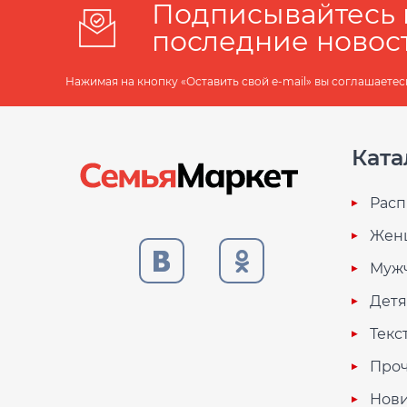
Подписывайтесь 
последние новос
Нажимая на кнопку «Оставить свой e-mail» вы соглашаетес
Ката
Расп
Жен
Муж
Дет
Текс
Проч
Нови