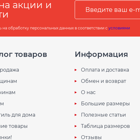
на акции и
ти
ь на обработку персональных данных в соответствии с
условиями
лог товаров
Информация
родажа
Оплата и доставка
щинам
Обмен и возврат
чинам
О нас
ям
Большие размеры
тиль для дома
Полезные статьи
ие товары
Таблица размеров
нки!
Отзывы