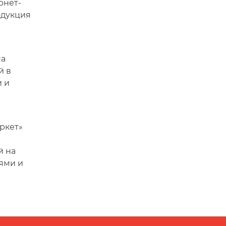
рнет-
одукция
на
й в
и и
ркет»
й на
лями и
я