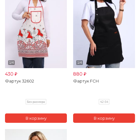
430
880
₽
₽
Фартук 32602
Фартук FCH
Без размера
42-54