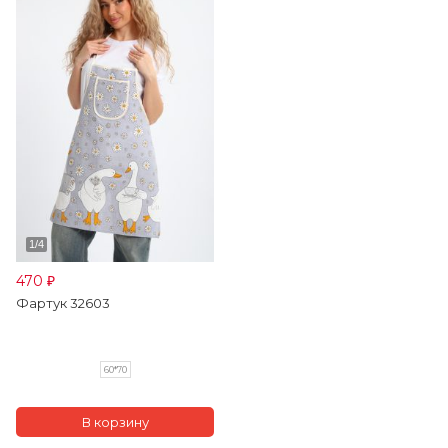
470
₽
Фартук 32603
60*70