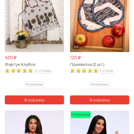
430
120
₽
₽
Фартук Клубок
Прихватка (2 шт.)
4 отзыва
1 отзыв
Без размера
Без размера
Новинка