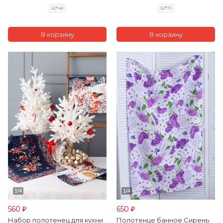
60*48
50*70
560
650
₽
₽
Набор полотенец для кухни
Полотенце банное Сирень