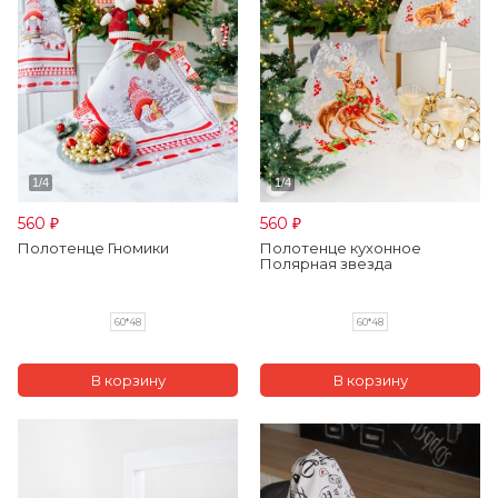
560
560
₽
₽
Полотенце Гномики
Полотенце кухонное
Полярная звезда
60*48
60*48