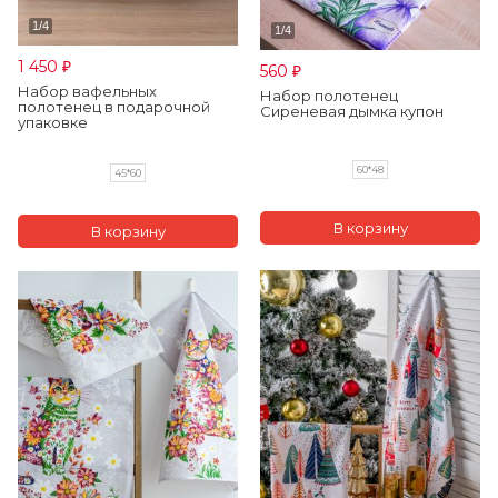
1 450
560
₽
₽
Набор вафельных
Набор полотенец
полотенец в подарочной
Сиреневая дымка купон
упаковке
60*48
45*60