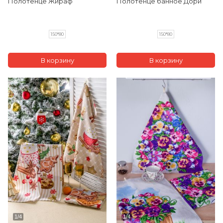
Полотенце Жираф
Полотенце банное Дори
150*80
150*80