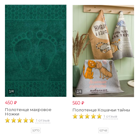
450
560
₽
₽
Полотенце махровое
Полотенце Кошачьи тайны
Ножки
1 отзыв
1 отзыв
60*48
50*70