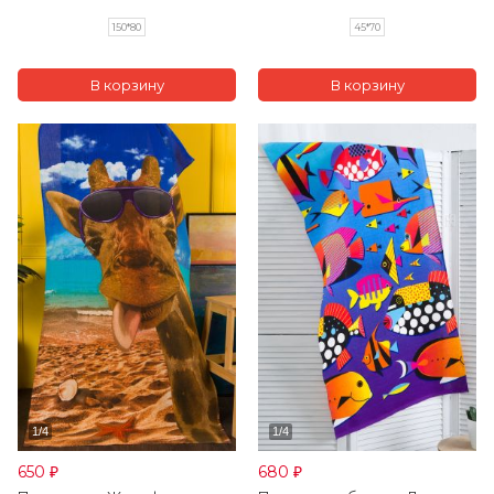
150*80
45*70
650
680
₽
₽