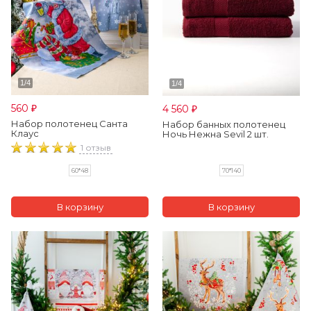
560
4 560
₽
₽
Набор полотенец Санта
Набор банных полотенец
Клаус
Ночь Нежна Sevil 2 шт.
1 отзыв
70*140
60*48