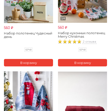
560
560
₽
₽
Набор кухонных полотенец
Набор полотенец Чудесный
Merry Christmas
день
2 отзыва
60*48
60*48