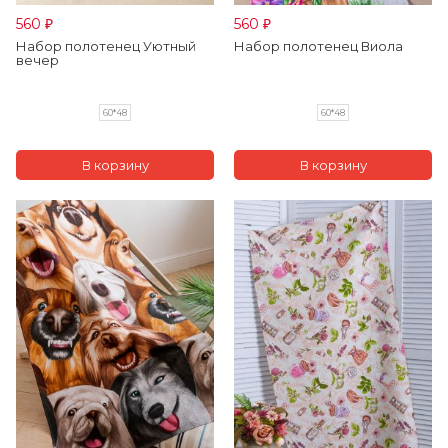
560
560
₽
₽
Набор полотенец Уютный
Набор полотенец Виола
вечер
60*48
60*48