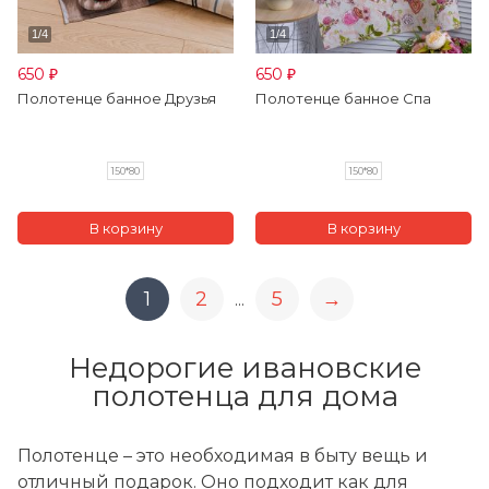
650
650
₽
₽
Полотенце банное Друзья
Полотенце банное Спа
150*80
150*80
1
2
5
→
...
Недорогие ивановские
полотенца для дома
Полотенце – это необходимая в быту вещь и
отличный подарок. Оно подходит как для