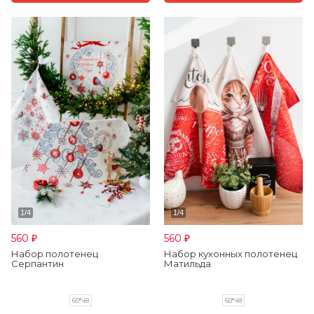
560
560
₽
₽
Набор полотенец
Набор кухонных полотенец
Серпантин
Матильда
60*48
60*48