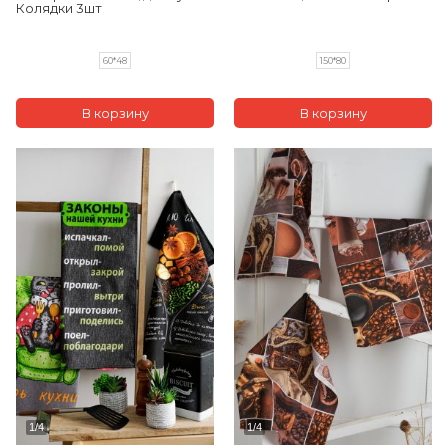
Колядки 3шт
60*48
150*80