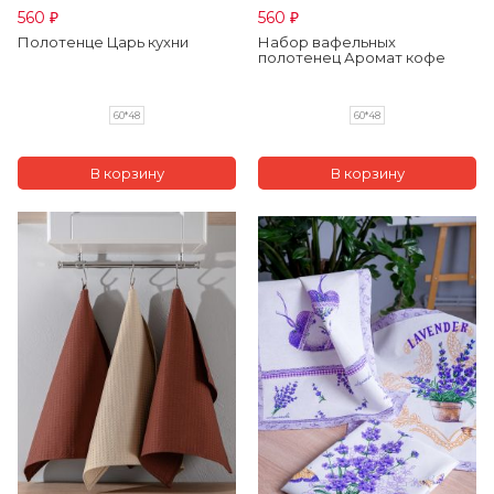
560
560
₽
₽
Полотенце Царь кухни
Набор вафельных
полотенец Аромат кофе
60*48
60*48