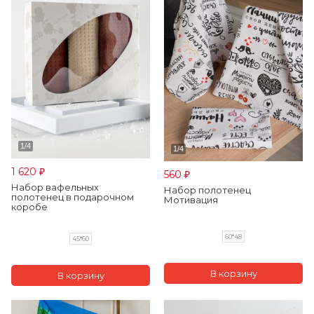
1 620
560
₽
₽
Набор вафельных
Набор полотенец
полотенец в подарочном
Мотивация
коробе
60*48
45*60