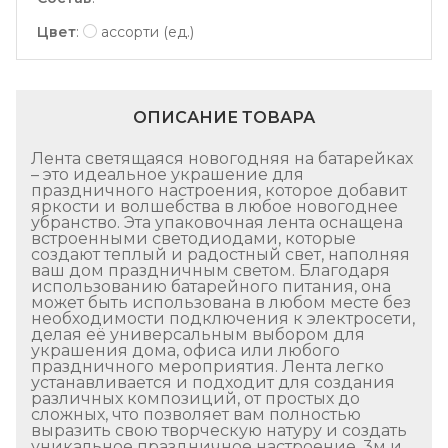
Цвет
:
ассорти (ед.)
ОПИСАНИЕ ТОВАРА
Лента светящаяся новогодняя на батарейках
– это идеальное украшение для
праздничного настроения, которое добавит
яркости и волшебства в любое новогоднее
убранство. Эта упаковочная лента оснащена
встроенными светодиодами, которые
создают теплый и радостный свет, наполняя
ваш дом праздничным светом. Благодаря
использованию батарейного питания, она
может быть использована в любом месте без
необходимости подключения к электросети,
делая её универсальным выбором для
украшения дома, офиса или любого
праздничного мероприятия. Лента легко
устанавливается и подходит для создания
различных композиций, от простых до
сложных, что позволяет вам полностью
выразить свою творческую натуру и создать
уникальное праздничное настроение. 3м и