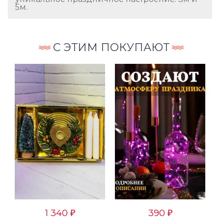
5м.
С ЭТИМ ПОКУПАЮТ
1 340
390
₽
₽