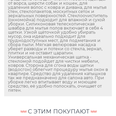
от ворса, шерсти собак и кошек, для
удаления волос с ковра и дивана, для мытья
стен, стеклопакетов, москитных сеток и
зеркальных поверхностей. Стеклоочиститель
(окномойка) подходит для влажной и сухой
уборки. Силиконовая телескопическая
швабра для мытья полов включает в себя 4
щетки. Узкой щёточкой удобно убирать
мусор, она идеально подходит для
труднодоступных мест, для подметания и
сбора пыли. Мягкая велюровая насадка
уберет разводы и потеки со стекла, зеркал,
плитки и не оставит царапин.
Универсальная механическая щетка -
стекломой подойдет для чистки мебели,
ковров. Сторона для сгона воды щетки
(водосгон) облегчит процедуру мытья окон в
квартире. Средство для удаления катышков
так же предназначено для салона авто. При
уборке легко впитывает воду и моющее
средство, её удобно полоскать, очищает от
пятен.
С ЭТИМ ПОКУПАЮТ