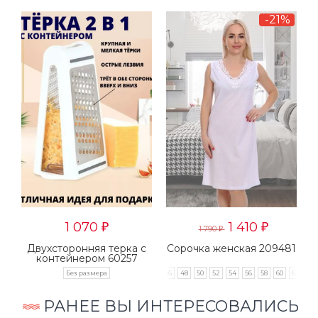
-21%
1 070
1 410
₽
₽
1 790
₽
ом
Двухсторонняя терка с
Сорочка женская 209481
контейнером 60257
Без размера
46
48
50
52
54
56
58
60
62
РАНЕЕ ВЫ ИНТЕРЕСОВАЛИСЬ