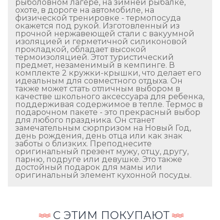
рыболовном лагере, на зимней рыбалке,
охоте, в дороге на автомобиле, на
физической тренировке - термопосуда
окажется под рукой. Изготовленный из
прочной нержавеющей стали с вакуумной
изоляцией и герметичной силиконовой
прокладкой, обладает высокой
термоизоляцией. Этот туристический
предмет, незаменимый в кемпинге. В
комплекте 2 кружки-крышки, что делает его
идеальным для совместного отдыха. Он
также может стать отличным выбором в
качестве школьного аксессуара для ребенка,
поддерживая содержимое в тепле. Термос в
подарочном пакете - это прекрасный выбор
для любого праздника. Он станет
замечательным сюрпризом на Новый Год,
день рождения, день отца или как знак
заботы о близких. Преподнесите
оригинальный презент мужу, отцу, другу,
парню, подруге или девушке. Это также
достойный подарок для мамы или
оригинальный элемент кухонной посуды.
С ЭТИМ ПОКУПАЮТ