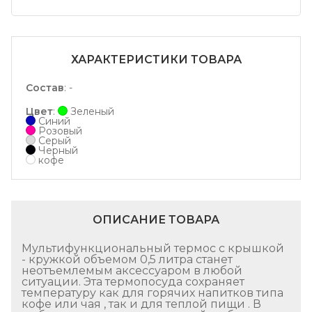
ХАРАКТЕРИСТИКИ ТОВАРА
Состав
:
-
Цвет
:
Зеленый
Синий
Розовый
Серый
Черный
кофе
ОПИСАНИЕ ТОВАРА
Мультифункциональный термос с крышкой
- кружкой объемом 0,5 литра станет
неотъемлемым аксессуаром в любой
ситуации. Эта термопосуда сохраняет
температуру как для горячих напитков типа
кофе или чая , так и для теплой пищи . В