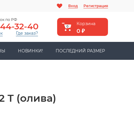
Вход
Регистрация
ок по РФ
Корзина
444-32-40
0
0
₽
ок
Где заказ?
НЫ
НОВИНКИ!
ПОСЛЕДНИЙ РАЗМЕР
2 Т (олива)