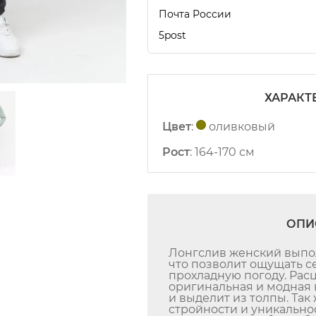
Почта России
5post
ХАРАКТ
Цвет
:
оливковый
Рост
:
164-170 см
ОПИ
Лонгслив женский выпол
что позволит ощущать се
прохладную погоду. Рас
оригинальная и модная 
и выделит из толпы. Та
стройности и уникально