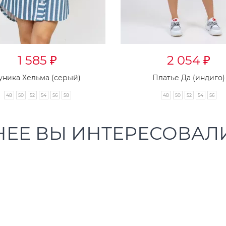
1 585
2 054
₽
₽
уника Хельма (серый)
Платье Да (индиго)
48
50
52
54
56
58
48
50
52
54
56
НЕЕ ВЫ ИНТЕРЕСОВАЛ