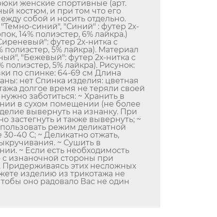
юки женские спортивные (арт.
ный костюм, и при том что его
жду собой и носить отдельно.
Темно-синий", "Синий" : футер 2х-
пок, 14% полиэстер, 6% лайкра.)
Сиреневый": футер 2х-нитка с
% полиэстер, 5% лайкра). Материал
ный", "Бежевый": футер 2х-нитка с
% полиэстер, 5% лайкра). Рисунок:
ки по спинке: 64-69 см Длина
маны: нет Спинка изделия: цветная
тажа долгое время не теряли своей
 нужно заботиться: ~ Хранить в
нии в сухом помещении (не более
зделие вывернуть на изнанку. При
о застегнуть и также вывернуть; ~
спользовать режим деликатной
 30-40 С; ~ Деликатно отжать,
ыкручивания. ~ Сушить в
ии. ~ Если есть необходимость
то с изнаночной стороны при
. Придерживаясь этих несложных
жете изделию из трикотажа не
чтобы оно радовало Вас не один