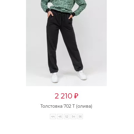
2 210
₽
Толстовка 702 Т (олива)
44
46
52
54
56