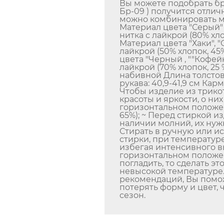
Вы можете подобрать бр
Бр-09 ) получится отлич
можно комбинировать ме
Материал цвета "Серый" "
нитка с лайкрой (80% хло
Материал цвета "Хаки", "
лайкрой (50% хлопок, 45
цвета "Черный , ""Кофей
лайкрой (70% хлопок, 25 
набивной Длина толстов
рукава: 40,9-41,9 см Кар
Чтобы изделие из трико
красоты и яркости, о них
горизонтальном положе
65%); ~ Перед стиркой и
наличии молний, их нужн
Стирать в ручную или и
стирки, при температуре
избегая интенсивного в
горизонтальном положен
погладить, то сделать э
невысокой температуре
рекомендаций, Вы помо
потерять форму и цвет, 
сезон.