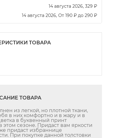
14 августа 2026
329
₽
14 августа 2026
От
190
₽
до
290
₽
ЕРИСТИКИ ТОВАРА
САНИЕ ТОВАРА
нен из легкой, но плотной ткани,
бя в них комфортно и в жару и в
цветка в буквенный принт
в этом сезоне. Придаст вам яркости
к же придаст избраннице
сти. При покупке данной толстовки