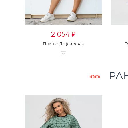
2 054
₽
Платье Да (сирень)
Т
52
РА