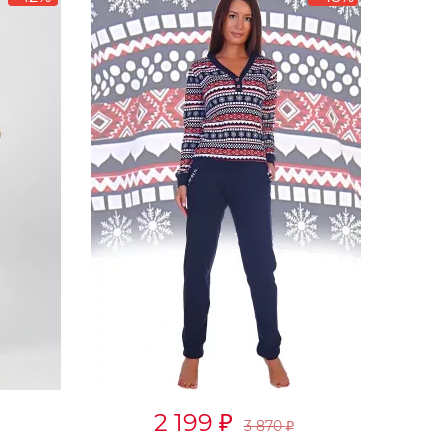
2 199
₽
3 870
₽