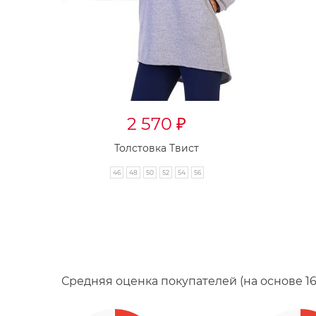
2 570
₽
Толстовка Твист
46
48
50
52
54
56
Средняя оценка покупателей (на основе 1