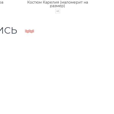
ра
Костюм Карелия (маломерит на
размер)
46
46
48
5
ИСЬ