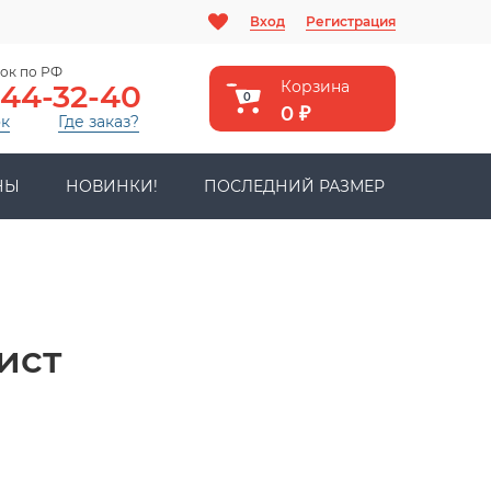
Вход
Регистрация
ок по РФ
Корзина
444-32-40
0
0
₽
ок
Где заказ?
НЫ
НОВИНКИ!
ПОСЛЕДНИЙ РАЗМЕР
ист