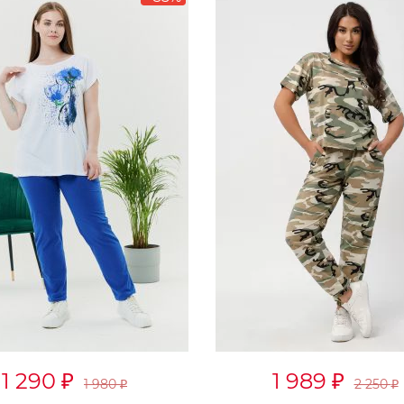
1 290
1 989
₽
₽
1 980
2 250
₽
₽