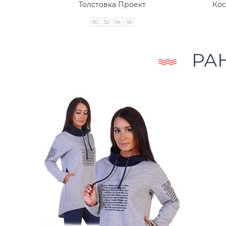
 (темно
Толстовка Проект
Кос
50
52
54
56
РА