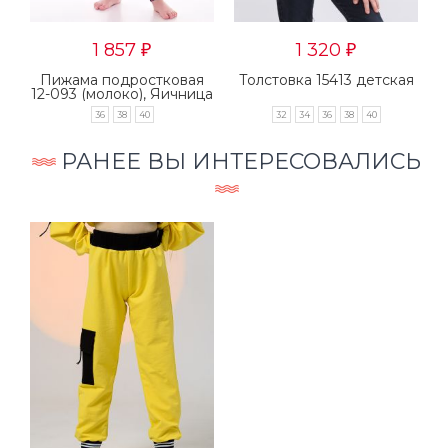
1 857
1 320
₽
₽
я
Пижама подростковая
Толстовка 15413 детская
12-093 (молоко), Яичница
36
38
40
32
34
36
38
40
РАНЕЕ ВЫ ИНТЕРЕСОВАЛИСЬ