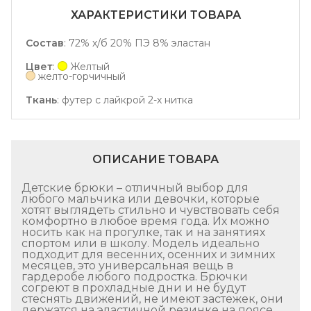
ХАРАКТЕРИСТИКИ ТОВАРА
Состав
:
72% х/б 20% ПЭ 8% эластан
Цвет
:
Желтый
желто-горчичный
Ткань
:
футер с лайкрой 2-х нитка
ОПИСАНИЕ ТОВАРА
Детские брюки – отличный выбор для
любого мальчика или девочки, которые
хотят выглядеть стильно и чувствовать себя
комфортно в любое время года. Их можно
носить как на прогулке, так и на занятиях
спортом или в школу. Модель идеально
подходит для весенних, осенних и зимних
месяцев, это универсальная вещь в
гардеробе любого подростка. Брючки
согреют в прохладные дни и не будут
стеснять движений, не имеют застежек, они
держатся на эластичной резинке на поясе,