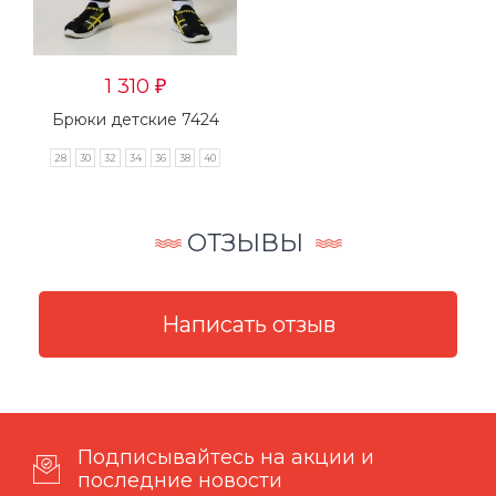
1 310
₽
Брюки детские 7424
28
30
32
34
36
38
40
ОТЗЫВЫ
Подписывайтесь на акции и
последние новости