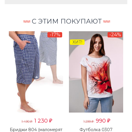
С ЭТИМ ПОКУПАЮТ
-17%
-24%
ХИТ!
1 230
990
₽
₽
1 490
1 299
₽
₽
Бриджи 804 (маломерят
Футболка 0307