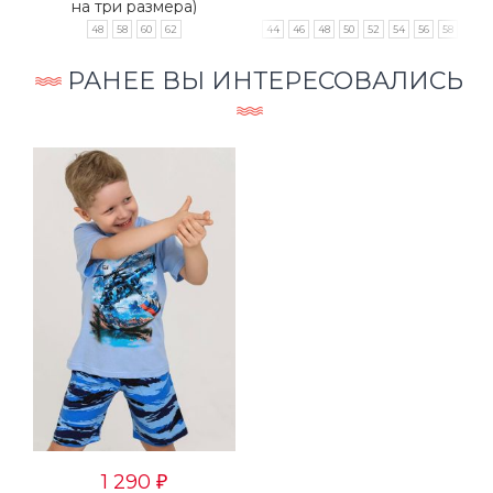
на три размера)
48
58
60
62
42
44
46
48
50
52
54
56
58
60
РАНЕЕ ВЫ ИНТЕРЕСОВАЛИСЬ
1 290
₽