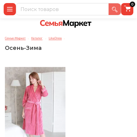
0
Семья-Маркет
Каталог
LikaDress
→
→
→
Осень-Зима