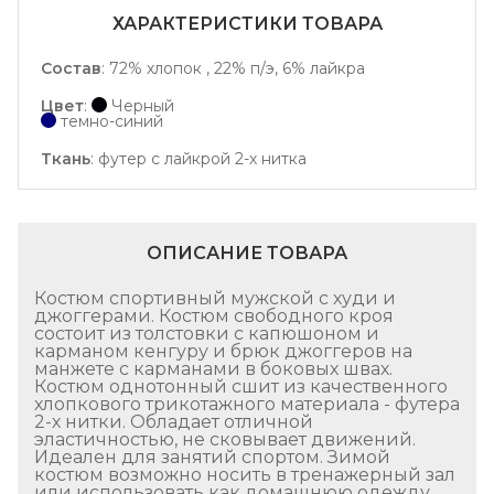
ХАРАКТЕРИСТИКИ ТОВАРА
Состав
:
72% хлопок , 22% п/э, 6% лайкра
Цвет
:
Черный
темно-синий
Ткань
:
футер с лайкрой 2-х нитка
ОПИСАНИЕ ТОВАРА
Костюм спортивный мужской с худи и
джоггерами. Костюм свободного кроя
состоит из толстовки с капюшоном и
карманом кенгуру и брюк джоггеров на
манжете с карманами в боковых швах.
Костюм однотонный сшит из качественного
хлопкового трикотажного материала - футера
2-х нитки. Обладает отличной
эластичностью, не сковывает движений.
Идеален для занятий спортом. Зимой
костюм возможно носить в тренажерный зал
или использовать как домашнюю одежду.