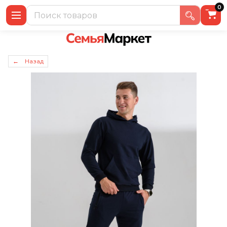
0
← Назад