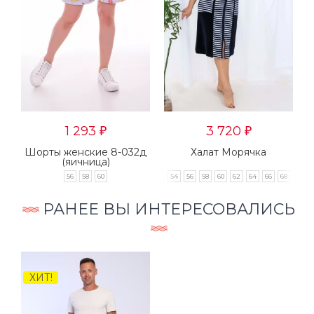
1 293
3 720
₽
₽
Шорты женские 8-032д
Халат Морячка
(яичница)
62
56
58
60
48
50
52
54
56
58
60
62
64
66
68
70
РАНЕЕ ВЫ ИНТЕРЕСОВАЛИСЬ
ХИТ!