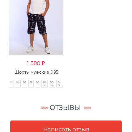
1 380
₽
Шорты мужские 095
50
52
54
56
58
60
46-
50-
54-
58-
48
52
56
60
ОТЗЫВЫ