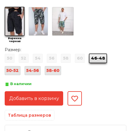
Варенка
черная
Размер:
50
52
54
56
58
60
46-48
50-52
54-56
58-60
В наличии
Таблица размеров