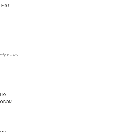
 мая.
абря 2025
нне
Новом
 но