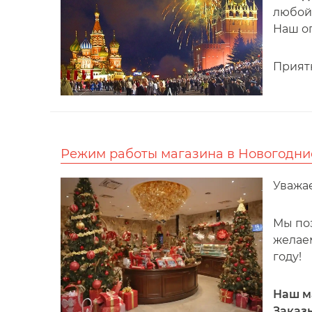
любой 
Наш оп
Прият
Режим работы магазина в Новогодни
Уважа
Мы по
желаем
году!
Наш ма
Заказ