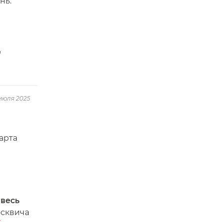
нь.
"
июля 2025
арта
 весь
сквича