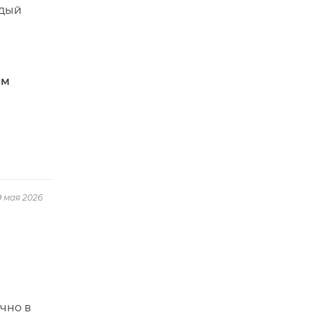
ждый
им
9 мая 2026
чно в