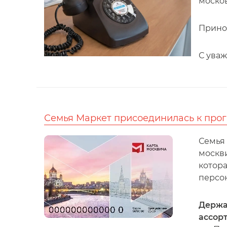
москов
Прино
С уваж
​Семья Маркет присоединилась к прог
Семья
москви
котор
персо
Держа
ассор