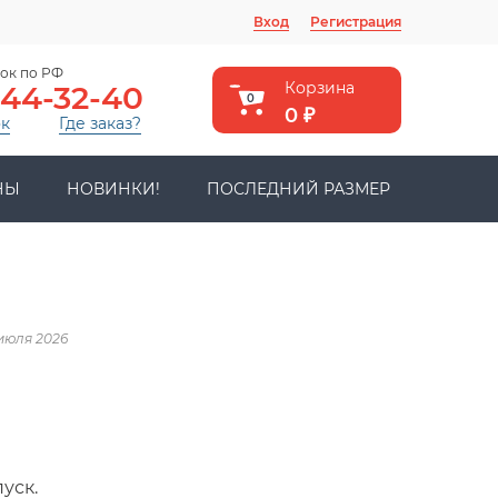
Вход
Регистрация
ок по РФ
Корзина
444-32-40
0
0
₽
ок
Где заказ?
НЫ
НОВИНКИ!
ПОСЛЕДНИЙ РАЗМЕР
 июля 2026
уск.