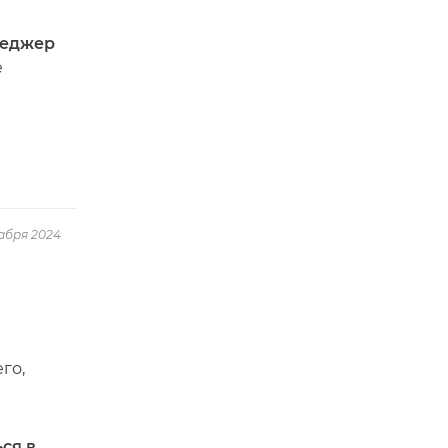
неджер
е
абря 2024
го,
ься в