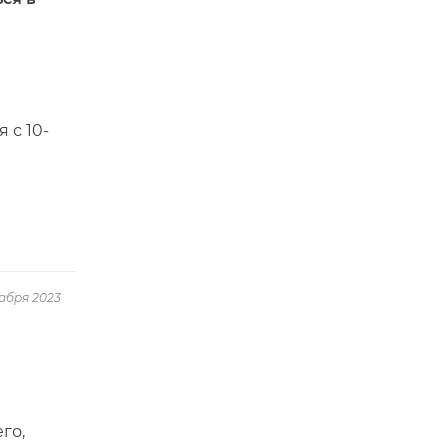
 с 10-
абря 2023
го,