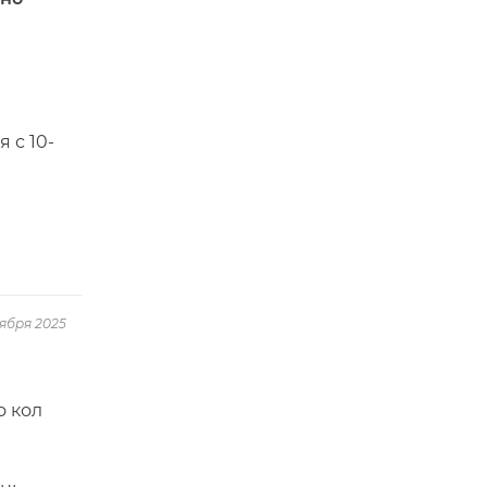
 с 10-
тября 2025
о кол