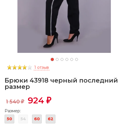
1 отзыв
Брюки 43918 черный последний
размер
924
₽
1 540
₽
Размер:
50
54
60
62