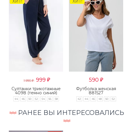
ХИТ!
ХИТ!
999
590
₽
₽
1 990
₽
Султанки трикотажные
Футболка женская
4098 (темно синий)
881527
44
46
50
52
54
56
58
42
44
46
48
50
52
РАНЕЕ ВЫ ИНТЕРЕСОВАЛИСЬ