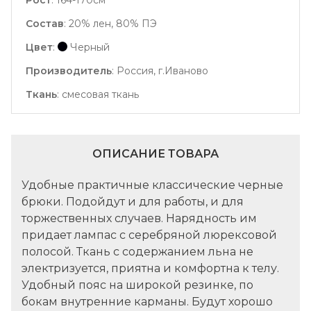
Рост
:
164-170см
Состав
:
20% лен, 80% ПЭ
Цвет
:
Черный
Производитель
:
Россия, г.Иваново
Ткань
:
смесовая ткань
ОПИСАНИЕ ТОВАРА
Удобные практичные классические черные
брюки. Подойдут и для работы, и для
торжественных случаев. Нарядность им
придает лампас с серебряной люрексовой
полосой. Ткань с содержанием льна не
электризуется, приятна и комфортна к телу.
Удобный пояс на широкой резинке, по
бокам внутренние карманы. Будут хорошо