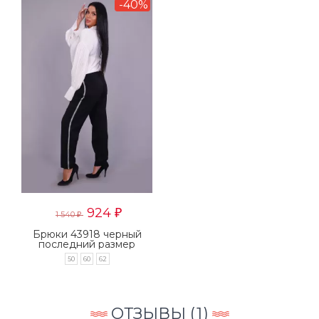
-40%
924
₽
1 540
₽
Брюки 43918 черный
последний размер
50
60
62
ОТЗЫВЫ (
1
)