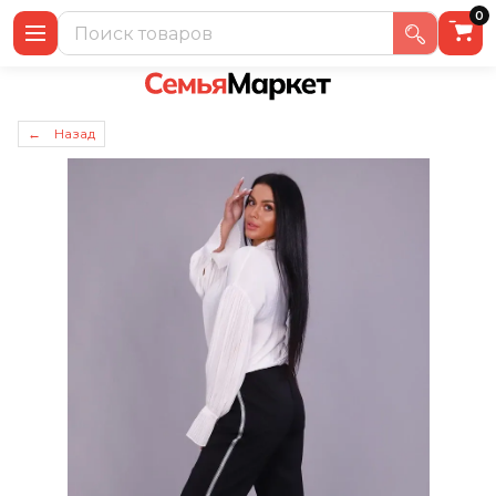
0
← Назад