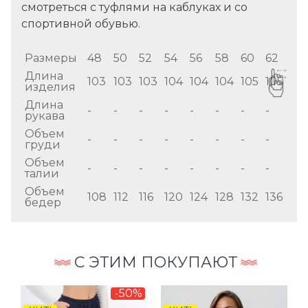
смотреться с туфлями на каблуках и со
спортивной обувью.
Размеры
48
50
52
54
56
58
60
62
Длина
103
103
103
104
104
104
105
105
изделия
Длина
-
-
-
-
-
-
-
-
рукава
Объем
-
-
-
-
-
-
-
-
груди
Объем
-
-
-
-
-
-
-
-
талии
Объем
108
112
116
120
124
128
132
136
бедер
С ЭТИМ ПОКУПАЮТ
%
-50%