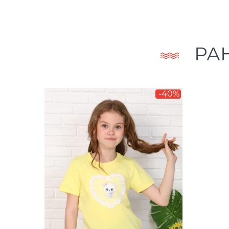
РА
-40%