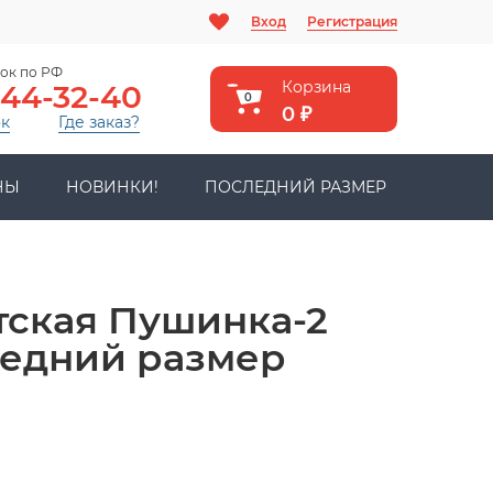
Вход
Регистрация
ок по РФ
Корзина
444-32-40
0
0
₽
ок
Где заказ?
НЫ
НОВИНКИ!
ПОСЛЕДНИЙ РАЗМЕР
тская Пушинка-2
едний размер