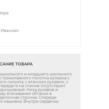
йкра
. Иваново
САНИЕ ТОВАРА
дошкольного и младшего школьного
о трикотажного полотна кулирка с
го силуэта, с втачным рукавом, с
переди и на спинке отсутствуют
одношовный. Низа рукавов и
шву втачивания обтачки в
делочная строчка. Спереди
я нашивка. Внутри сердечка