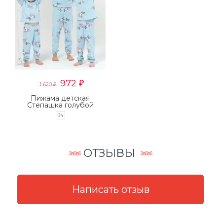
972
₽
1 620
₽
Пижама детская
Степашка голубой
последний размер
34
ОТЗЫВЫ