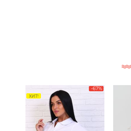
-67%
ХИТ!