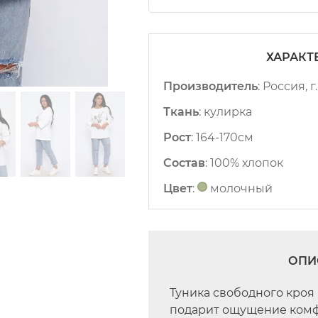
ХАРАКТ
Производитель
:
Россия, г
Ткань
:
кулирка
Рост
:
164-170см
Состав
:
100% хлопок
Цвет
:
молочный
ОПИ
Туника свободного кроя 
подарит ощущение комф