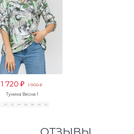
1 720
₽
1 900
₽
Туника Весна 1
8
50
52
54
56
58
60
62
ОТЗЫВЫ