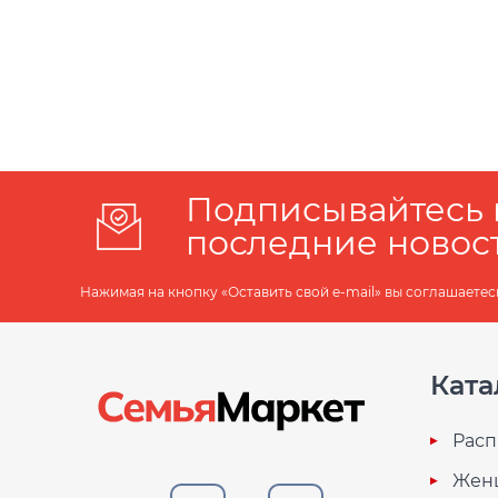
Подписывайтесь 
последние новос
Нажимая на кнопку «Оставить свой e-mail» вы соглашаетес
Ката
Расп
Жен