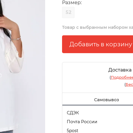
Размер:
52
Товар с выбранным набором х
Доставка
(
Подробнее
(
Бес
Самовывоз
СДЭК
Почта России
5post