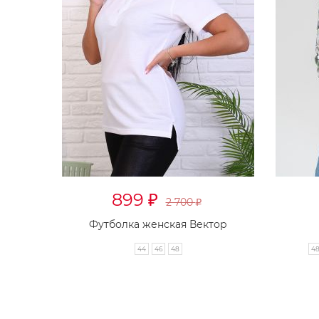
899
₽
2 700
₽
Футболка женская Вектор
44
46
48
4