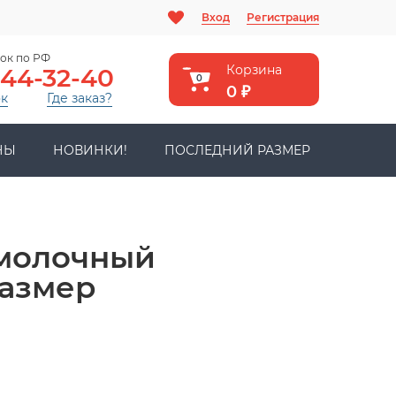
Вход
Регистрация
ок по РФ
Корзина
444-32-40
0
0
₽
ок
Где заказ?
НЫ
НОВИНКИ!
ПОСЛЕДНИЙ РАЗМЕР
 молочный
размер