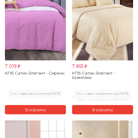
7 019
7 855
₽
₽
КПБ Сатин Элегант - Сирень
КПБ Сатин Элегант -
Шампань
2 сп. с Евро простыней (нав.70х70)
2 сп. с прост.на резинке (нав.70х70)
Евро с прост.на резинке 180*200*20
(нав.70х70)