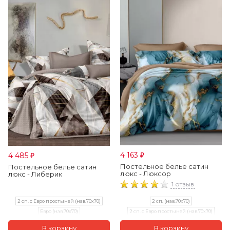
4 163
4 485
₽
₽
Постельное белье сатин
Постельное белье сатин
люкс - Люксор
люкс - Либерик
1 отзыв
2 сп. с Евро простыней (нав.70х70)
2 сп. (нав.70х70)
Евро (нав.70х70)
2 сп. с Евро простыней (нав.70х70)