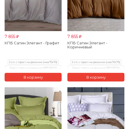
7 855
7 855
₽
₽
КПБ Сатин Элегант - Графит
КПБ Сатин Элегант -
Коричневый
2 сп. с прост.на резинке (нав.70х70)
2 сп. с прост.на резинке (нав.70х70)
Евро с прост.на резинке 180*200*20
Евро с прост.на резинке 180*200*20
(нав.70х70)
(нав.70х70)
Семейный с прост. на рез.180*200*20
(нав.70x70)