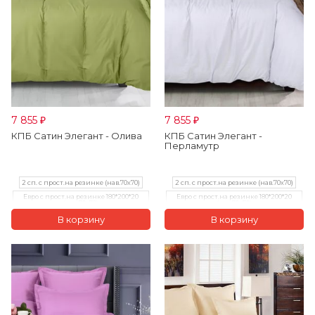
7 855
7 855
₽
₽
КПБ Сатин Элегант - Олива
КПБ Сатин Элегант -
Перламутр
2 сп. с прост.на резинке (нав.70х70)
2 сп. с прост.на резинке (нав.70х70)
Евро с прост.на резинке 180*200*20
Евро с прост.на резинке 180*200*20
(нав.70х70)
(нав.70х70)
Семейный с прост. на рез.180*200*20
(нав.70x70)