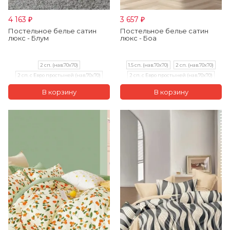
4 163
3 657
₽
₽
Постельное белье сатин
Постельное белье сатин
люкс - Блум
люкс - Боа
2 сп. (нав.70х70)
1.5 сп. (нав.70х70)
2 сп. (нав.70х70)
2 сп. с Евро простыней (нав.70х70)
2 сп. с Евро простыней (нав.70х70)
Евро (нав.70х70)
Евро (нав.70х70)
Семейный (нав.70х70)