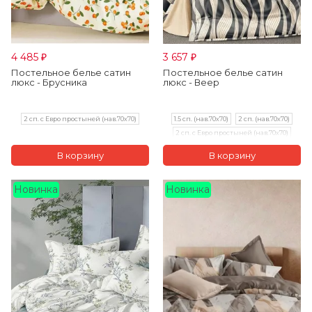
4 485
3 657
₽
₽
Постельное белье сатин
Постельное белье сатин
люкс - Брусника
люкс - Веер
2 сп. с Евро простыней (нав.70х70)
1.5 сп. (нав.70х70)
2 сп. (нав.70х70)
2 сп. с Евро простыней (нав.70х70)
Новинка
Новинка