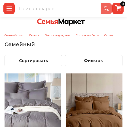
0
Семья-Маркет
Каталог
Текстиль для дома
Постельное белье
Сатин
→
→
→
→
→
Семейный
Сортировать
Фильтры