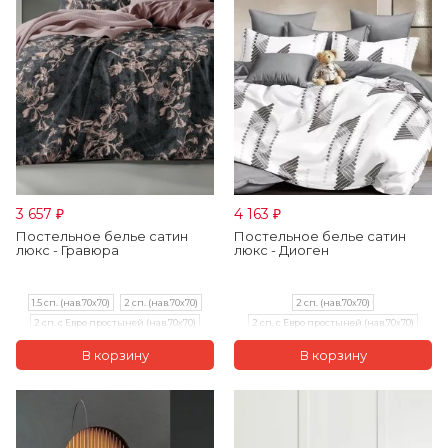
3 657
4 163
₽
₽
Постельное белье сатин
Постельное белье сатин
люкс - Гравюра
люкс - Диоген
1.5 сп. (нав.70х70)
2 сп. (нав.70х70)
2 сп. (нав.70х70)
2 сп. с Евро простыней (нав.70х70)
2 сп. с Евро простыней (нав.70х70)
Евро (нав.70х70)
Евро (нав.70х70)
Семейный (нав.70х70)