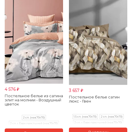
4 576
3 657
₽
₽
Постельное белье из сатина
Постельное белье сатин
элит на молнии - Воздушный
люкс - Гвен
цветок
1.5 сп. (нав.70х70)
2 сп. (нав.70х70)
2 сп. (нав.70х70)
2 сп. с Евро простыней (нав.70х70)
2 сп. с Евро простыней (нав.70х70)
Евро (нав.70х70)