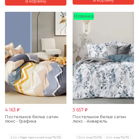
Новинка
4 163
3 657
₽
₽
Постельное белье сатин
Постельное белье сатин
люкс - Графика
люкс - Акварель
2 сп. с Евро простыней (нав.70х70)
1.5 сп. (нав.70х70)
2 сп. (нав.70х70)