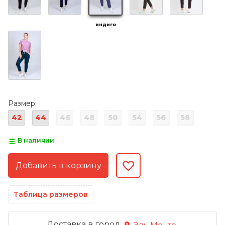
индиго
Размер:
42
44
46
48
50
54
56
58
В наличии
Таблица размеров
Доставка в город
Эль-Монте