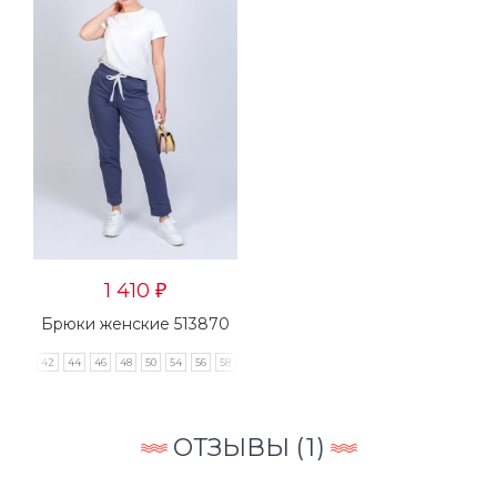
1 410
₽
Брюки женские 513870
42
44
46
48
50
54
56
58
ОТЗЫВЫ (
1
)