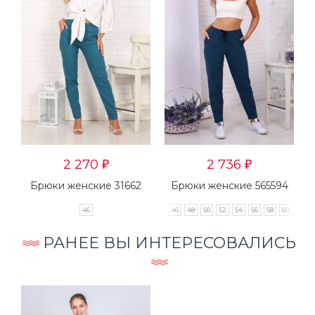
2 270
2 736
₽
₽
2
Брюки женские 31662
Брюки женские 565594
2
46
42
44
46
48
50
52
54
56
58
60
62
РАНЕЕ ВЫ ИНТЕРЕСОВАЛИСЬ