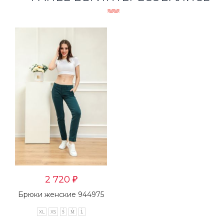
2 720
₽
Брюки женские 944975
XL
XS
Ś
Ḿ
Ĺ