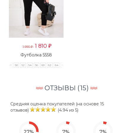
1 810
₽
1 990
₽
Футболка 5558
46
48
50
52
54
56
60
62
64
66
68
ОТЗЫВЫ (
15
)
Средняя оценка покупателей (на основе 15
отзывов)
(4.94 из 5)