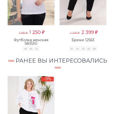
1 250
2 399
₽
₽
1 290
4 200
₽
₽
Футболка женская
Брюки 12563
583530
8
60
48
60
62
50
54
56
66
68
46
РАНЕЕ ВЫ ИНТЕРЕСОВАЛИСЬ
-9%