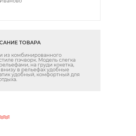
г.Иваново
САНИЕ ТОВАРА
ии из комбинированного
стиле пэчворк. Модель слегка
рельефами, на груди кокетка,
, внизу в рельефах удобные
атик удобный, комфортный для
отдыха.