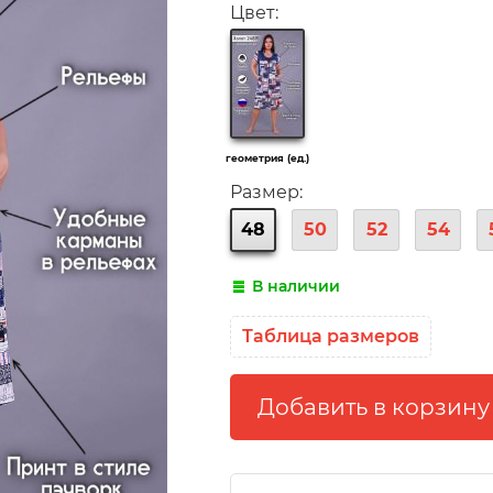
Цвет:
геометрия (ед.)
Размер:
48
50
52
54
В наличии
Таблица размеров