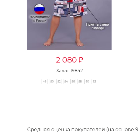
2 080
₽
Халат 19842
48
50
52
54
56
58
60
62
Средняя оценка покупателей (на основе 9