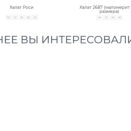
ат 2687 (маломерит на 2
Футболка женская 881
размера)
48
50
58
66
42
44
46
48
50
52
НЕЕ ВЫ ИНТЕРЕСОВАЛ