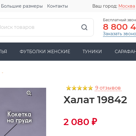
Большие размеры
Контакты
Ваш город:
Москва
Бесплатный звон
8 800 
Заказать звон
ТЬЯ
ФУТБОЛКИ ЖЕНСКИЕ
ТУНИКИ
САРАФА
→
9 отзывов
Халат 19842
2 080
₽