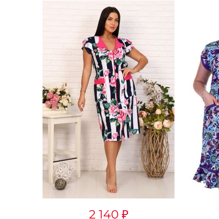
2 590
₽