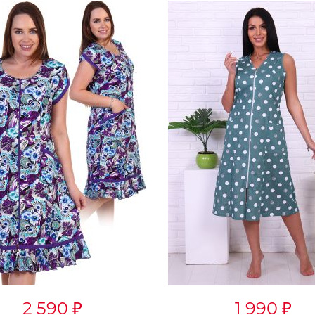
ХИТ!
1 990
590
₽
₽