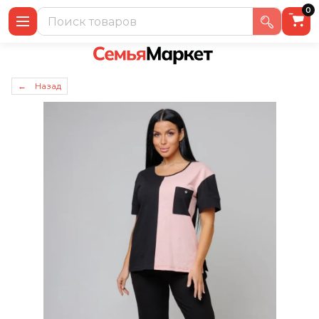
0
← Назад