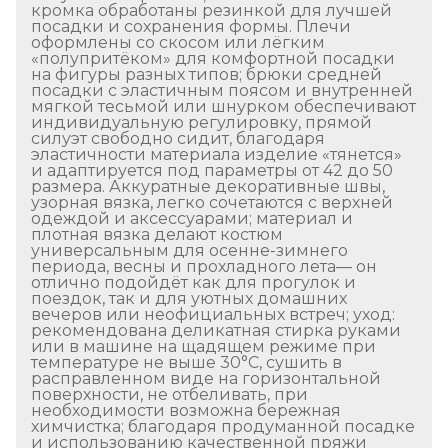
кромка обработаны резинкой для лучшей
посадки и сохранения формы. Плечи
оформлены со скосом или лёгким
«полупритёком» для комфортной посадки
на фигуры разных типов; брюки средней
посадки с эластичным поясом и внутренней
мягкой тесьмой или шнурком обеспечивают
индивидуальную регулировку, прямой
силуэт свободно сидит, благодаря
эластичности материала изделие «тянется»
и адаптируется под параметры от 42 до 50
размера. Аккуратные декоративные швы,
узорная вязка, легко сочетаются с верхней
одеждой и аксессуарами; материал и
плотная вязка делают костюм
универсальным для осенне-зимнего
периода, весны и прохладного лета— он
отлично подойдёт как для прогулок и
поездок, так и для уютных домашних
вечеров или неофициальных встреч; уход:
рекомендована деликатная стирка руками
или в машине на щадящем режиме при
температуре не выше 30°C, сушить в
расправленном виде на горизонтальной
поверхности, не отбеливать, при
необходимости возможна бережная
химчистка; благодаря продуманной посадке
и использованию качественной пряжи