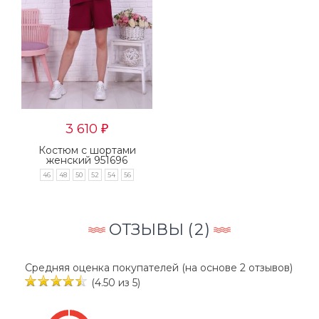
3 610
₽
Костюм с шортами
женский 951696
46
48
50
52
54
56
ОТЗЫВЫ (
2
)
Средняя оценка покупателей (на основе 2 отзывов)
(4.50 из 5)