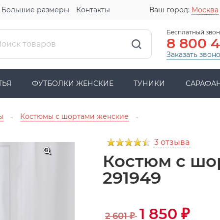
Большие размеры
Контакты
Ваш город:
Москва
Бесплатный звон
8 800 
Заказать звон
ТЬЯ
ФУТБОЛКИ ЖЕНСКИЕ
ТУНИКИ
САРАФА
ы
Костюмы с шортами женские
→
→
3 отзыва
Костюм с шо
291949
1 850
₽
2 601
₽