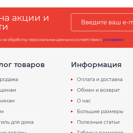
на акции и
ти
ь на обработку персональных данных в соответствии с
условиями
лог товаров
Информация
родажа
Оплата и доставка
щинам
Обмен и возврат
чинам
О нас
ям
Большие размеры
тиль для дома
Полезные статьи
ие товары
Таблица размеров