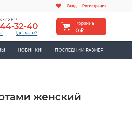
Вход
Регистрация
ок по РФ
Корзина
444-32-40
0
0
₽
ок
Где заказ?
НЫ
НОВИНКИ!
ПОСЛЕДНИЙ РАЗМЕР
ртами женский