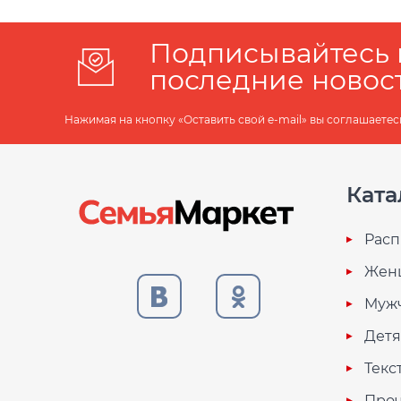
Подписывайтесь 
последние новос
Нажимая на кнопку «Оставить свой e-mail» вы соглашаетес
Ката
Расп
Жен
Муж
Дет
Текс
Проч