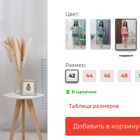
Цвет:
терракот
Размер:
42
44
46
48
В наличии
Таблица размеров