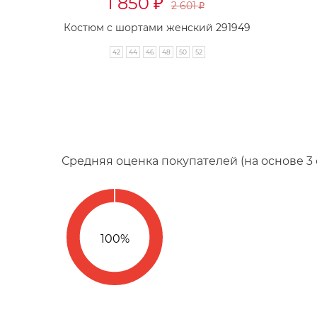
1 850
₽
2 601
₽
Костюм с шортами женский 291949
42
44
46
48
50
52
Средняя оценка покупателей (на основе 3