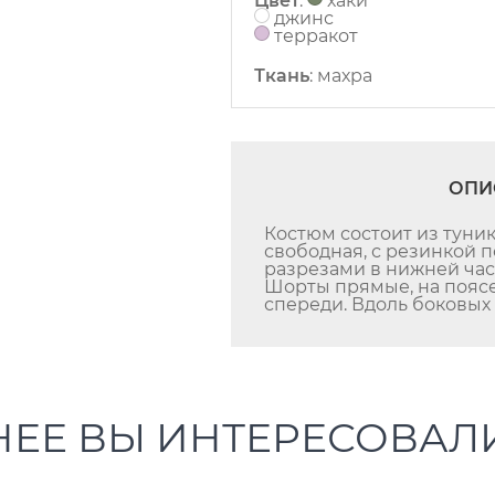
Цвет
:
хаки
джинс
терракот
Ткань
:
махра
ОПИ
Костюм состоит из туник
свободная, с резинкой п
разрезами в нижней час
Шорты прямые, на пояс
спереди. Вдоль боковы
НЕЕ ВЫ ИНТЕРЕСОВАЛ