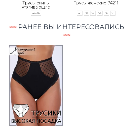
Трусы слипы
Трусы женские 74211
утягивающие
HoneyFormat 727
44-46
48
50
52
54
56
58
РАНЕЕ ВЫ ИНТЕРЕСОВАЛИСЬ