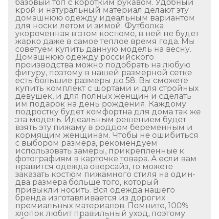
базовый топ с коротким рукавом. Удобный
крой и натуральный материал делают эту
домашнюю одежду идеальным вариантом
для носки летом и зимой. Футболка
укороченная в этом костюме, в ней не будет
жарко даже в самое теплое время года. Мы
советуем купить данную модель на весну.
Домашнюю одежду российского
производства можно подобрать на любую
фигуру, поэтому в нашей размерной сетке
есть большие размеры до 58. Вы сможете
купить комплект с шортами и для стройных
девушек, и для полных женщин и сделать
им подарок на день рождения. Каждому
подростку будет комфортна для дома так же
эта модель. Идеальным решением будет
взять эту пижаму в роддом беременным и
кормящим женщинам. Чтобы не ошибиться
с выбором размера, рекомендуем
использовать замеры, прикрепленные к
фотографиям в карточке товара. А если вам
нравится одежда оверсайз, то можете
заказать костюм пижамного стиля на один-
два размера больше того, который
привыкли носить. Вся одежда нашего
бренда изготавливается из дорогих
премиальных материалов. Помните, 100%
хлопок любит правильный уход, поэтому